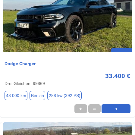
Dodge Charger
33.400 €
Drei Gleichen, 99869
43.000 km
Benzin
288 kw (392 PS)
★
➦
➜