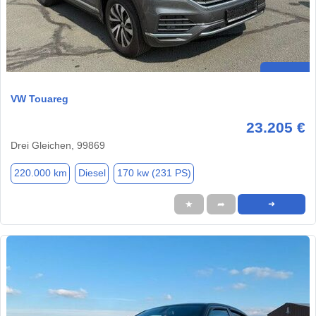
VW Touareg
23.205 €
Drei Gleichen, 99869
220.000 km
Diesel
170 kw (231 PS)
★
➦
➜