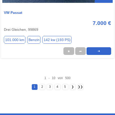
VW Passat
7.000 €
Drei Gleichen, 99869
101.000 km
Benzin
142 kw (193 PS)
★
➦
➜
1 - 10 von 500
1
2
3
4
5
❯
❯❯