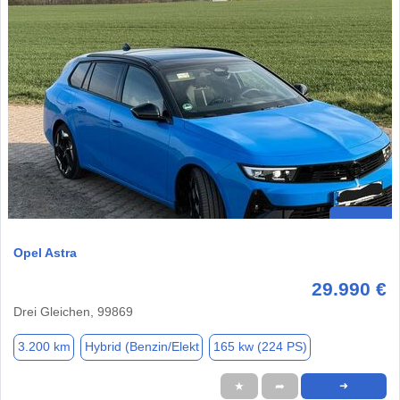
Opel Astra
29.990 €
Drei Gleichen, 99869
3.200 km
Hybrid (Benzin/Elekt
165 kw (224 PS)
★
➦
➜