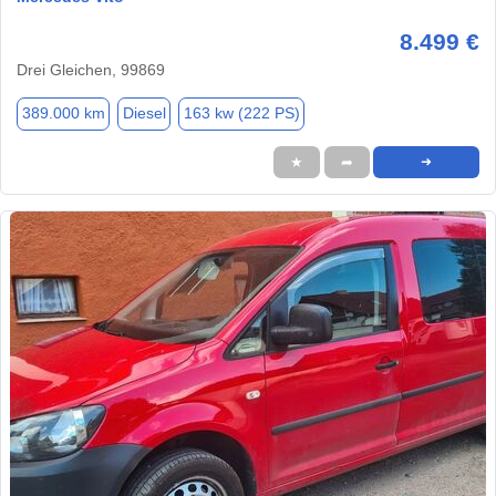
8.499 €
Drei Gleichen, 99869
389.000 km
Diesel
163 kw (222 PS)
★
➦
➜