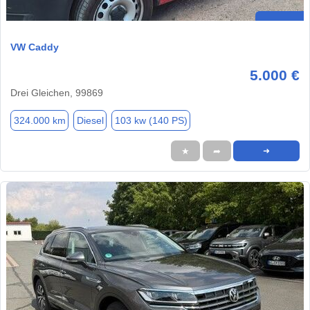
VW Caddy
5.000 €
Drei Gleichen, 99869
324.000 km
Diesel
103 kw (140 PS)
★
➦
➜