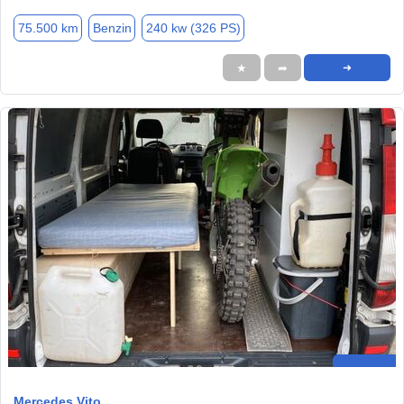
75.500 km
Benzin
240 kw (326 PS)
★
➦
➜
Mercedes Vito