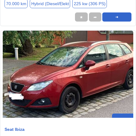
70.000 km
Hybrid (Diesel/Elekt
225 kw (306 PS)
★
➦
➜
Seat Ibiza