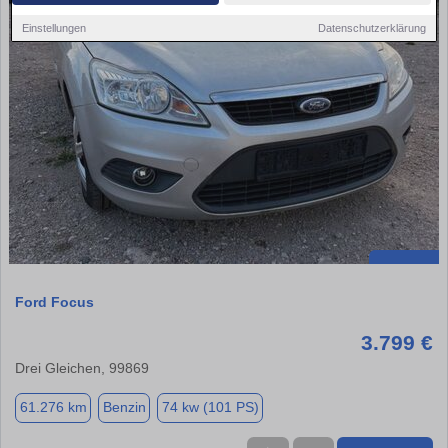
Einstellungen
Datenschutzerklärung
Ford Focus
3.799 €
Drei Gleichen, 99869
61.276 km
Benzin
74 kw (101 PS)