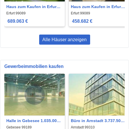
Haus zum Kaufen in Erfurt
Haus zum Kaufen in Erfurt
689.063 € 190 m²
458.682 € 154 m²
Erfurt 99089
Erfurt 99089
689.063 €
458.682 €
Alle Häuser anzeigen
Gewerbeimmobilien kaufen
Halle in Gebesee 1.035.000
Büro in Arnstadt 3.737.500
€ 2300 m²
€ 1890.96 m²
Gebesee 99189
Arnstadt 99310