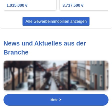
1.035.000 €
3.737.500 €
Alle Gewerbeimmobilien anzeigen
News und Aktuelles aus der
Branche
Mehr ⮞