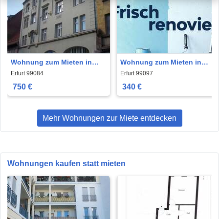
Wohnung zum Mieten in
Wohnung zum Mieten in
Erfurt 750 € 72.75 m²
Erfurt 340 € 47.99 m²
Erfurt 99084
Erfurt 99097
750 €
340 €
Mehr Wohnungen zur Miete entdecken
Wohnungen kaufen statt mieten