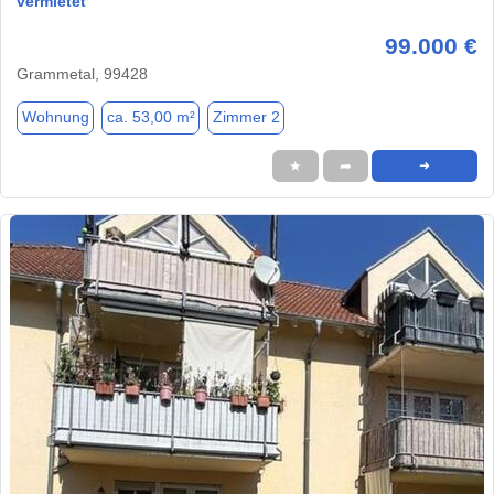
vermietet
99.000 €
Grammetal, 99428
Wohnung
ca. 53,00 m²
Zimmer 2
★
➦
➜