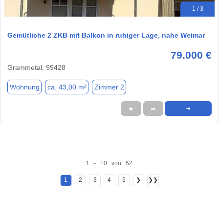
1 / 3
Gemütliche 2 ZKB mit Balkon in ruhiger Lage, nahe Weimar
79.000 €
Grammetal, 99428
Wohnung
ca. 43,00 m²
Zimmer 2
★
➦
➜
1 - 10 von 52
1
2
3
4
5
❯
❯❯