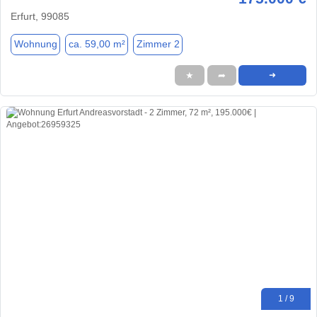
Erfurt, 99085
Wohnung
ca. 59,00 m²
Zimmer 2
★
➦
➜
1 / 9