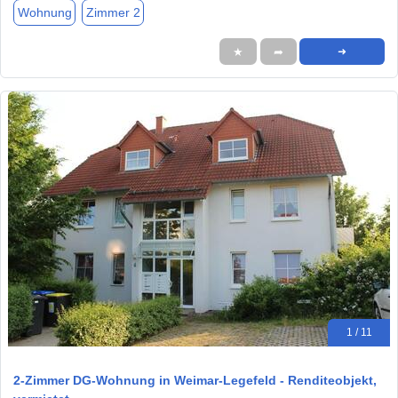
Wohnung
Zimmer 2
★
➦
➜
1 / 11
2-Zimmer DG-Wohnung in Weimar-Legefeld - Renditeobjekt,