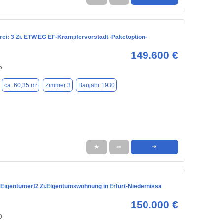
rei: 3 Zi. ETW EG EF-Krämpfervorstadt -Paketoption-
149.600 €
5
ca. 60,35 m²
Zimmer 3
Baujahr 1930
★
➦
➜
 Eigentümer!2 Zi.Eigentumswohnung in Erfurt-Niedernissa
150.000 €
9