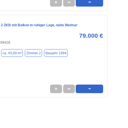
★
➦
➜
 2 ZKB mit Balkon in ruhiger Lage, nahe Weimar
79.000 €
 99428
ca. 43,00 m²
Zimmer 2
Baujahr 1994
★
➦
➜