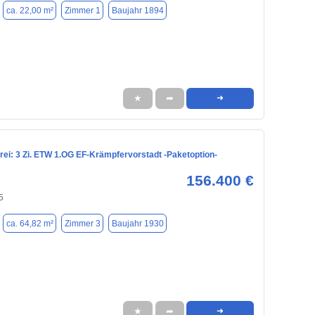
ca. 22,00 m²
Zimmer 1
Baujahr 1894
★
➦
➜
rei: 3 Zi. ETW 1.OG EF-Krämpfervorstadt -Paketoption-
156.400 €
5
ca. 64,82 m²
Zimmer 3
Baujahr 1930
★
➦
➜