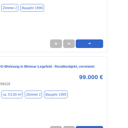
Zimmer 2
Baujahr 1996
★
➦
➜
G-Wohnung in Weimar-Legefeld - Renditeobjekt, vermietet
99.000 €
 99428
ca. 53,00 m²
Zimmer 2
Baujahr 1995