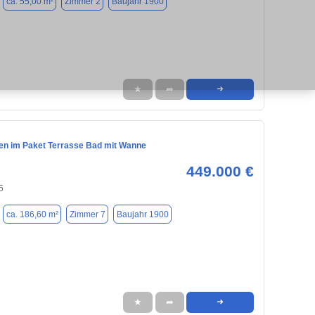
ca. 55,00 m²
Zimmer 2
Baujahr 1900
★
➦
➜
n im Paket Terrasse Bad mit Wanne
449.000 €
5
ca. 186,60 m²
Zimmer 7
Baujahr 1900
★
➦
➜