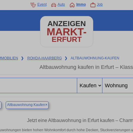
Event
Auto
Immo
Job
ANZEIGEN
MARKT-
ERFURT
MMOBILIEN
❯
ROHDA-HAARBERG
❯
ALTBAUWOHNUNG-KAUFEN
Altbauwohnung kaufen in Erfurt – Klass
×
×
Altbauwohnung Kaufen
Jetzt eine Altbauwohnung in Erfurt kaufen – Cha
auwohnungen bieten hohen Wohnkomfort durch hohe Decken, Stuckverzierungen un