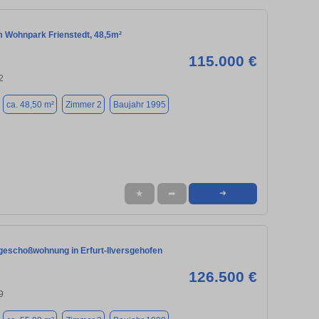
m Wohnpark Frienstedt, 48,5m²
115.000 €
2
ca. 48,50 m²
Zimmer 2
Baujahr 1995
★
➦
➜
geschoßwohnung in Erfurt-Ilversgehofen
126.500 €
9