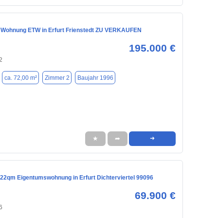
 Wohnung ETW in Erfurt Frienstedt ZU VERKAUFEN
195.000 €
2
ca. 72,00 m²
Zimmer 2
Baujahr 1996
★
➦
➜
 22qm Eigentumswohnung in Erfurt Dichterviertel 99096
69.900 €
6