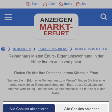
Event
Auto
Immo
Job
ANZEIGEN
MARKT-
ERFURT
❯
IMMOBILIEN
❯
ROHDA-HAARBERG
❯
REIHENHAUS-MIETEN
Reihenhaus Mieten Erfurt - Eigentumswohnung in der
Nähe finden auch von privat
Finden Sie hier Ihre Reihenhaus zum Mieten in Erfurt
Suchen Sie in Erfurt eine Reihenhaus zum Mieten? Finden Sie hier eine
große Auswahl an Eigentumswohnungen. Egal, ob als Kapitalanlage
oder zur Vermietung – hier finden Sie Ihre Immobilie in Erfurt oder in der
Nähe.
Leider konnten wir derzeit keine passenden Objekte finden. Schauen Sie
Alle Cookies akzeptieren
Alle Cookies ablehnen
bald wieder vorbei!