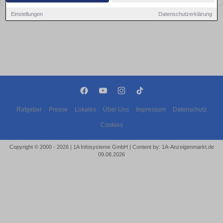
Einstellungen
Datenschutzerklärung
Ratgeber
Presse
Lokales
Über Uns
Impressum
Datenschutz
Cookies
Copyright © 2000 - 2026 | 1A Infosysteme GmbH | Content by: 1A-Anzeigenmarkt.de
09.08.2026