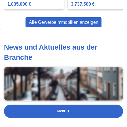
1.035.000 €
3.737.500 €
Alle Gewerbeimmobilien anzeigen
News und Aktuelles aus der
Branche
Mehr ⮞