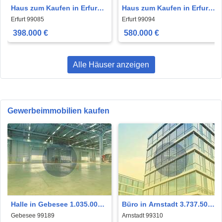
Haus zum Kaufen in Erfurt
Haus zum Kaufen in Erfurt
398.000 € 140 m²
580.000 € 130 m²
Erfurt 99085
Erfurt 99094
398.000 €
580.000 €
Alle Häuser anzeigen
Gewerbeimmobilien kaufen
Halle in Gebesee 1.035.000
Büro in Arnstadt 3.737.500
€ 2300 m²
€ 1890.96 m²
Gebesee 99189
Arnstadt 99310