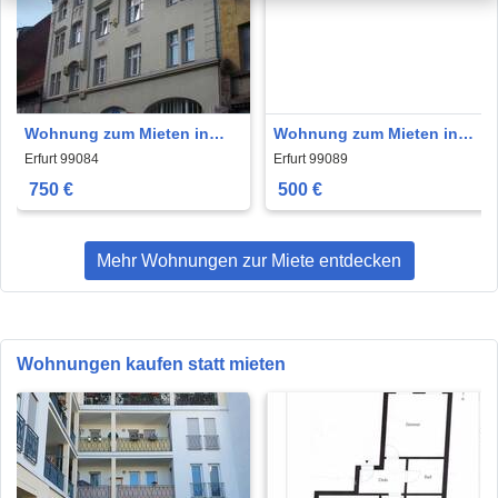
Wohnung zum Mieten in
Wohnung zum Mieten in
Erfurt 750 € 72.75 m²
Erfurt 500 € 44 m²
Erfurt 99084
Erfurt 99089
750 €
500 €
Mehr Wohnungen zur Miete entdecken
Wohnungen kaufen statt mieten