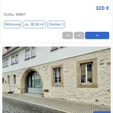
320 €
Gotha, 99867
Wohnung
ca. 38,56 m²
Zimmer 1
★
➦
➜