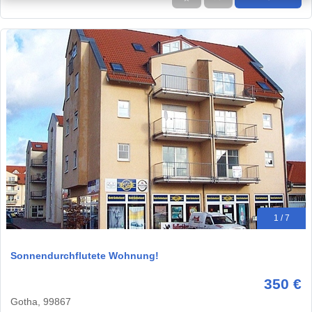
1 / 7
Sonnendurchflutete Wohnung!
350 €
Gotha, 99867