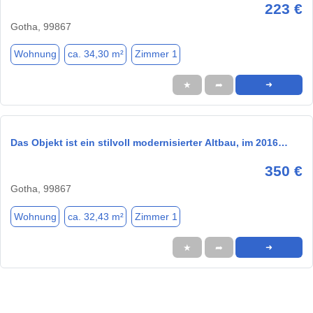
223 €
Gotha, 99867
Wohnung
ca. 34,30 m²
Zimmer 1
★
➦
➜
Das Objekt ist ein stilvoll modernisierter Altbau, im 2016…
350 €
Gotha, 99867
Wohnung
ca. 32,43 m²
Zimmer 1
★
➦
➜