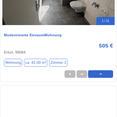
1 / 11
Modernisierte EinraumWohnung
505 €
Erfurt, 99084
Wohnung
ca. 42,00 m²
Zimmer 1
★
➦
➜