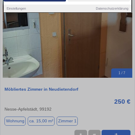
Einstellungen
Datenschutzerklärung
1 / 7
Möbliertes Zimmer in Neudietendorf
250 €
Nesse-Apfelstädt, 99192
Wohnung
ca. 15,00 m²
Zimmer 1
★
➦
➜