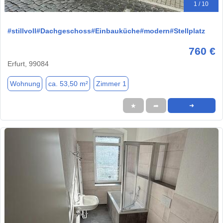
1 / 10
#stillvoll#Dachgeschoss#Einbauküche#modern#Stellplatz
760 €
Erfurt, 99084
Wohnung
ca. 53,50 m²
Zimmer 1
★
➦
➜