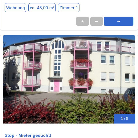
Wohnung
ca. 45,00 m²
Zimmer 1
★
➦
➜
1 / 8
Stop - Mieter gesucht!