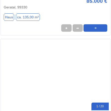
85.000 €
Geratal, 99330
Haus
ca. 135,00 m²
★
➦
➜
1 / 20