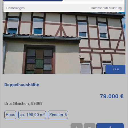
Einstellungen
Datenschutzerklärung
1 / 4
Doppelhaushälfte
79.000 €
Drei Gleichen, 99869
Haus
ca. 198,00 m²
Zimmer 6
★
➦
➜