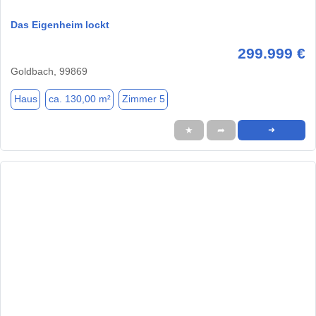
Das Eigenheim lockt
299.999 €
Goldbach, 99869
Haus
ca. 130,00 m²
Zimmer 5
★
➦
➜