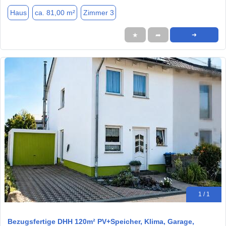
Haus
ca. 81,00 m²
Zimmer 3
★
➦
➜
1 / 1
Bezugsfertige DHH 120m² PV+Speicher, Klima, Garage,