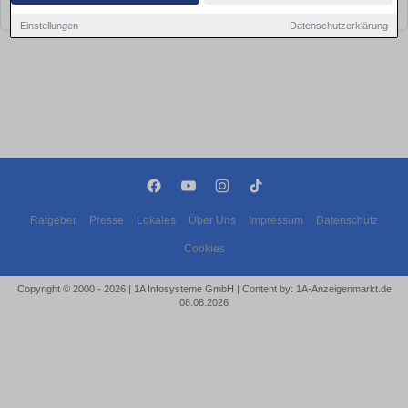
bald wieder vorbei!
Einstellungen
Datenschutzerklärung
Ratgeber
Presse
Lokales
Über Uns
Impressum
Datenschutz
Cookies
Copyright © 2000 - 2026 | 1A Infosysteme GmbH | Content by: 1A-Anzeigenmarkt.de
08.08.2026