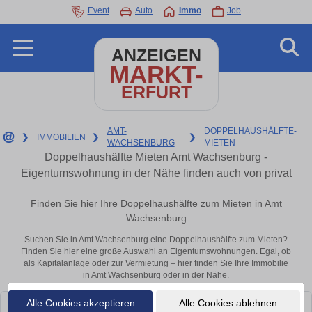
Event
Auto
Immo
Job
ANZEIGEN
MARKT-
ERFURT
AMT-
DOPPELHAUSHÄLFTE-
❯
IMMOBILIEN
❯
❯
WACHSENBURG
MIETEN
Doppelhaushälfte Mieten Amt Wachsenburg -
Eigentumswohnung in der Nähe finden auch von privat
Finden Sie hier Ihre Doppelhaushälfte zum Mieten in Amt
Wachsenburg
Suchen Sie in Amt Wachsenburg eine Doppelhaushälfte zum Mieten?
Finden Sie hier eine große Auswahl an Eigentumswohnungen. Egal, ob
als Kapitalanlage oder zur Vermietung – hier finden Sie Ihre Immobilie
in Amt Wachsenburg oder in der Nähe.
Alle Cookies akzeptieren
Alle Cookies ablehnen
Leider konnten wir derzeit keine passenden Objekte finden. Schauen Sie