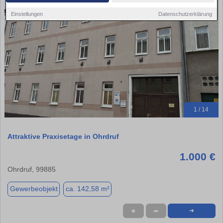
Einstellungen
Datenschutzerklärung
1 / 14
Attraktive Praxisetage in Ohrdruf
1.000 €
Ohrdruf, 99885
Gewerbeobjekt
ca. 142,58 m²
★
➦
➜