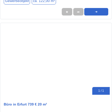
Gewerbeobjekt
ca. 122,00 m²
★
➦
➜
1 / 1
Büro in Erfurt 739 € 20 m²