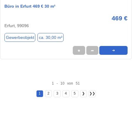
Büro in Erfurt 469 € 30 m²
469 €
Erfurt, 99096
Gewerbeobjekt
ca. 30,00 m²
★
➦
➜
1 - 10 von 51
1
2
3
4
5
❯
❯❯