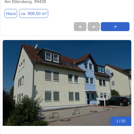
Am Ettersberg, 99439
Haus
ca. 908,50 m²
★
➦
➜
1 / 20