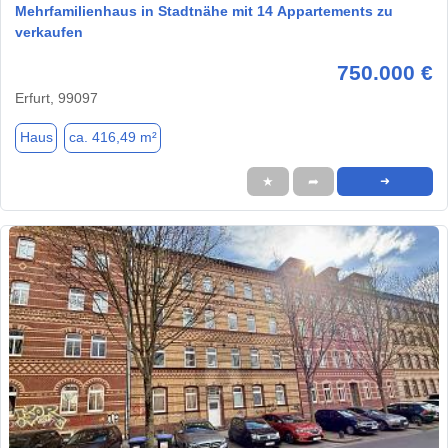
Mehrfamilienhaus in Stadtnähe mit 14 Appartements zu
verkaufen
750.000 €
Erfurt, 99097
Haus
ca. 416,49 m²
★
➦
➜