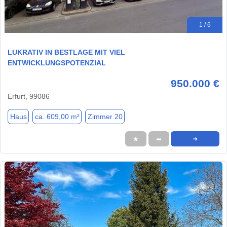
1 / 6
LUKRATIV IN BESTLAGE MIT VIEL
ENTWICKLUNGSPOTENZIAL
950.000 €
Erfurt, 99086
Haus
ca. 609,00 m²
Zimmer 20
★
➦
➜