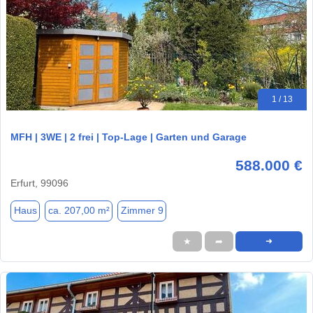
1 / 13
MFH | 3WE | 2 frei | Top-Lage | Garten und Garage
588.000 €
Erfurt, 99096
Haus
ca. 207,00 m²
Zimmer 9
★
➦
➜