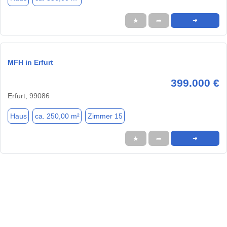
★
➦
➜
MFH in Erfurt
399.000 €
Erfurt, 99086
Haus
ca. 250,00 m²
Zimmer 15
★
➦
➜