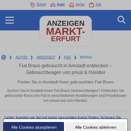
Event
Auto
Immo
Job
ANZEIGEN
MARKT-
ERFURT
❯
AUTOS
❯
ARNSTADT
❯
FIAT
❯
BRAVO
Fiat Bravo gebraucht in Arnstadt entdecken –
Gebrauchtwagen von privat & Händler
Finden Sie in Arnstadt Ihren gebrauchten Fiat Bravo
Suchen Sie in Arnstadt einen Fiat Bravo Gebrauchtwagen? Entdecken Sie
gebrauchte Bravo von Fiat in verschiedenen Ausführungen und Preisklassen
von privat und vom Händler.
Leider konnten wir derzeit keine passenden Autos finden. Schauen Sie
bald wieder vorbei!
Alle Cookies akzeptieren
Alle Cookies ablehnen