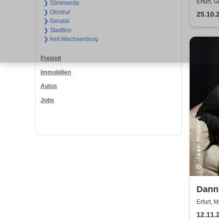
Erfurt
❯ Sömmerda
❯ Ohrdruf
25.10.
❯ Geratal
❯ Stadtilm
❯ Amt Wachsenburg
Freizeit
Immobilien
Autos
Jobs
Dann
Erfurt, 
12.11.