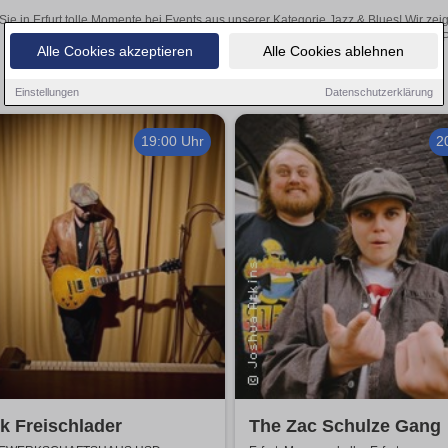
Sie in Erfurt tolle Momente bei Events aus unserer Kategorie Jazz & Blues! Wir zei
Online-Kartenverkauf unserer P
Alle Cookies akzeptieren
Alle Cookies ablehnen
Einstellungen
Datenschutzerklärung
19:00 Uhr
2
k Freischlader
The Zac Schulze Gang