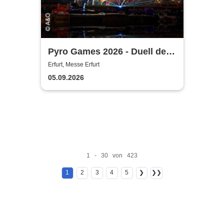
Pyro Games 2026 - Duell der
Feuerwerker
Erfurt, Messe Erfurt
05.09.2026
1 - 30 von 423
1
2
3
4
5
❯
❯❯