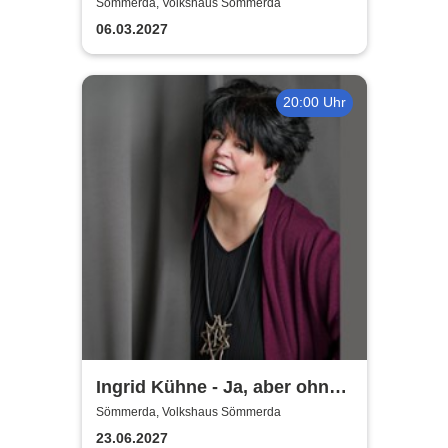
große deutsche Hitparade
Sömmerda, Volkshaus Sömmerda
06.03.2027
20:00 Uhr
Ingrid Kühne - Ja, aber ohne
mich!
Sömmerda, Volkshaus Sömmerda
23.06.2027