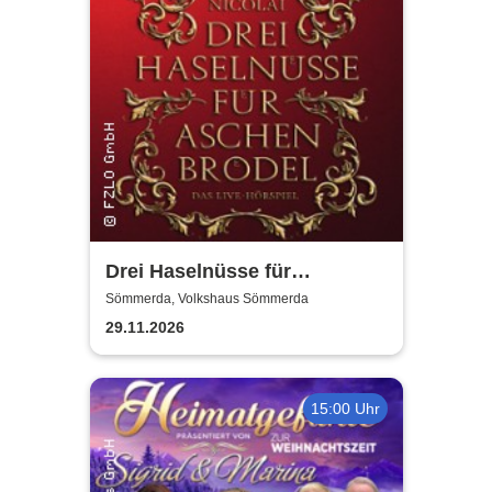
Drei Haselnüsse für
Aschenbrödel - Das Live-
Sömmerda, Volkshaus Sömmerda
Hörspiel mit Thomas Nicolai
29.11.2026
15:00 Uhr