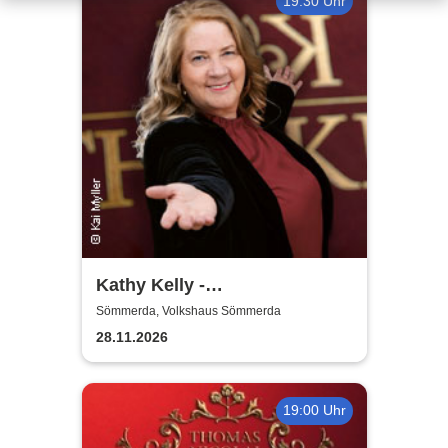
19:30 Uhr
Kathy Kelly -
Weihnachtskonzert
Sömmerda, Volkshaus Sömmerda
28.11.2026
19:00 Uhr