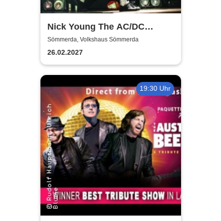
Nick Young The AC/DC
Master-Band
Sömmerda, Volkshaus Sömmerda
26.02.2027
19:30 Uhr