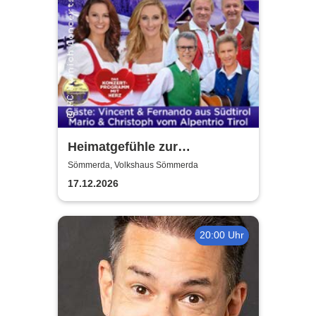
Heimatgefühle zur
Weihnachtszeit 2026 - Das
Sömmerda, Volkshaus Sömmerda
Konzertprogramm mit Herz
17.12.2026
20:00 Uhr