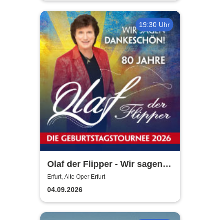
19:30 Uhr
Olaf der Flipper - Wir sagen
Dankeschön! 80 Jahre - Die
Erfurt, Alte Oper Erfurt
Geburtstagstournee 2026
04.09.2026