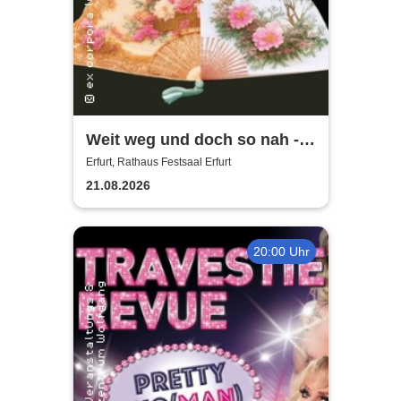
Weit weg und doch so nah -
Sopranistin Yoora Lee-Hoff |
Erfurt, Rathaus Festsaal Erfurt
europ. Klassik und korean.
21.08.2026
Liedgut im Dialog
20:00 Uhr