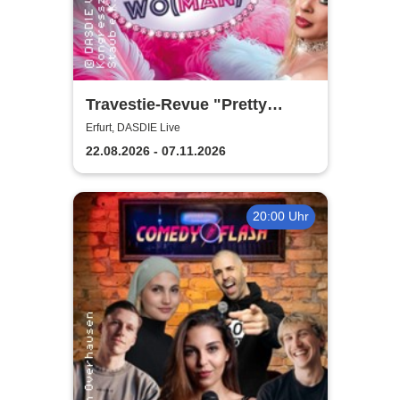
Travestie-Revue "Pretty
Wo(man)" - Comedy, Parodie
Erfurt, DASDIE Live
und freche Conférencen
22.08.2026 - 07.11.2026
20:00 Uhr