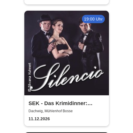
19:00 Uhr
SEK - Das Krimidinner:
Silencio - Morde geschehen
Dachwig, Mühlenhof Bosse
nicht immer leise
11.12.2026