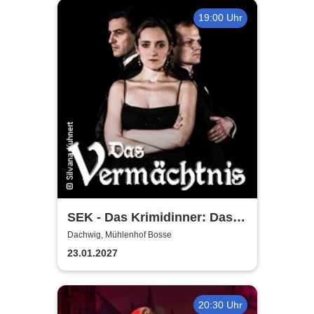
19:00 Uhr
SEK - Das Krimidinner: Das
Vermächtnis
Dachwig, Mühlenhof Bosse
23.01.2027
20:30 Uhr