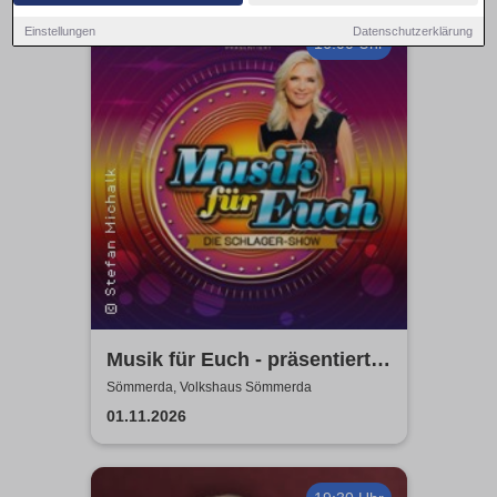
Einstellungen
Datenschutzerklärung
16:00 Uhr
Musik für Euch - präsentiert
von Uta Bresan
Sömmerda, Volkshaus Sömmerda
01.11.2026