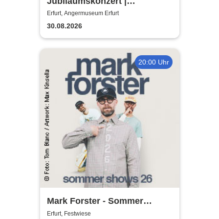
Jubiläumskonzert |
Angermuseum Erfurt - 25
Erfurt, Angermuseum Erfurt
Jahre The String Company
30.08.2026
20:00 Uhr
Mark Forster - Sommer
Shows 2026
Erfurt, Festwiese