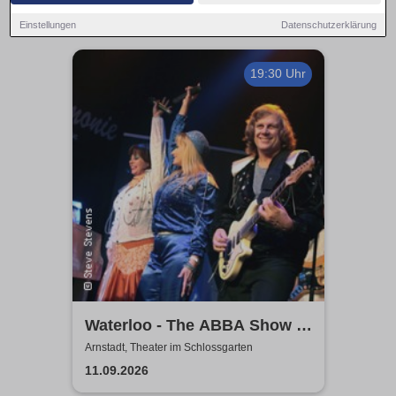
Einstellungen
Datenschutzerklärung
19:30 Uhr
Waterloo - The ABBA Show -
A Tribute to ABBA with 4
Arnstadt, Theater im Schlossgarten
Swedes
11.09.2026