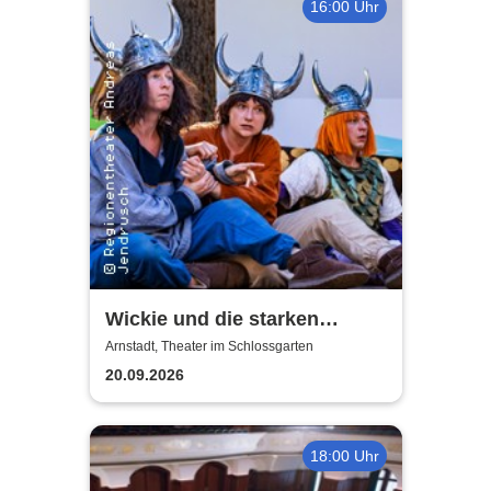
16:00 Uhr
Wickie und die starken
Männer - Theater Arnstadt
Arnstadt, Theater im Schlossgarten
20.09.2026
18:00 Uhr