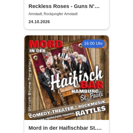
Reckless Roses - Guns N’
Roses Tribute - Lord Bishop
Arnstadt, Rockjungfer Arnstadt
Rocks, Alpha Stomp, Böse
24.10.2026
Hasis
16:00 Uhr
Mord in der Haifischbar St.