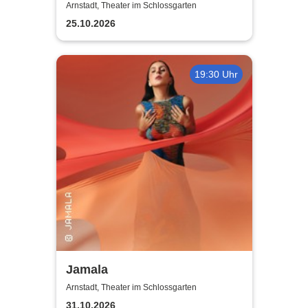
Pauli - Theater IK's & The
Arnstadt, Theater im Schlossgarten
Rattles - Theater & Musik
25.10.2026
19:30 Uhr
Jamala
Arnstadt, Theater im Schlossgarten
31.10.2026