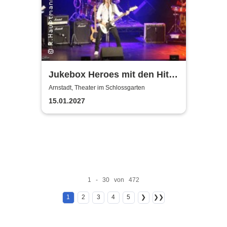
Jukebox Heroes mit den Hits
von Sweet, Slade u.v.a. - 2027
Arnstadt, Theater im Schlossgarten
15.01.2027
1 - 30 von 472
1
2
3
4
5
❯
❯❯