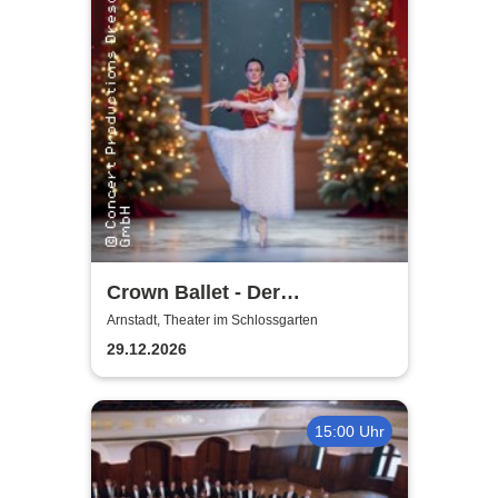
Crown Ballet - Der
Nussknacker
Arnstadt, Theater im Schlossgarten
29.12.2026
15:00 Uhr