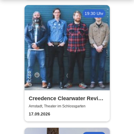
19:30 Uhr
Creedence Clearwater Revival
Revival
Arnstadt, Theater im Schlossgarten
17.09.2026