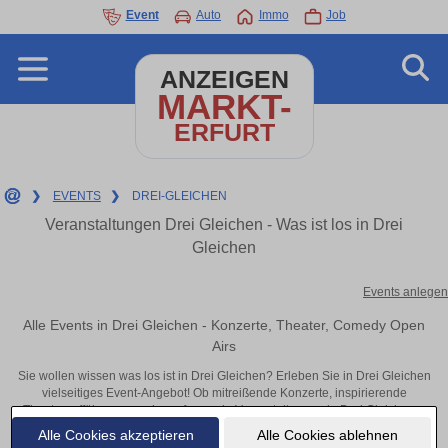
Event
Auto
Immo
Job
ANZEIGEN
MARKT-
ERFURT
❯
EVENTS
❯
DREI-GLEICHEN
Veranstaltungen Drei Gleichen - Was ist los in Drei
Gleichen
Events anlegen
Alle Events in Drei Gleichen - Konzerte, Theater, Comedy Open
Airs
Sie wollen wissen was los ist in Drei Gleichen? Erleben Sie in Drei Gleichen
vielseitiges Event-Angebot! Ob mitreißende Konzerte, inspirierende
Theateraufführungen oder aufregende Veranstaltungen in Drei Gleichen –
hier finden alles im Überblick und Tickets.
Alle Cookies akzeptieren
Alle Cookies ablehnen