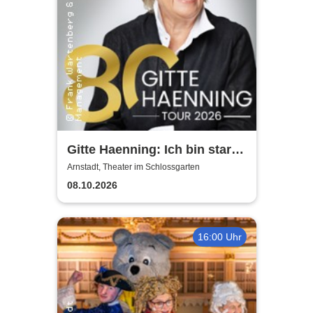
Gitte Haenning: Ich bin stark -
80 Jahre Gitte Haenning
Arnstadt, Theater im Schlossgarten
08.10.2026
16:00 Uhr