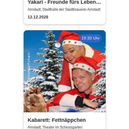
Yakari - Freunde fürs Leben -
Das Musical für die ganze
Arnstadt, Stadthalle der Stadtbrauerei Arnstadt
Familie
12.12.2026
19:30 Uhr
Kabarett: Fettnäppchen
Arnstadt, Theater im Schlossgarten