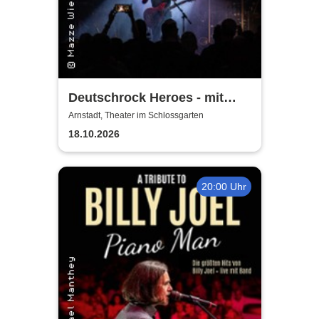
Deutschrock Heroes - mit
Mazze Wiesner
Arnstadt, Theater im Schlossgarten
18.10.2026
20:00 Uhr