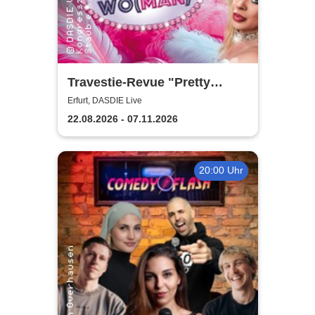
Travestie-Revue "Pretty
Wo(man)" - Comedy, Parodie
Erfurt, DASDIE Live
und freche Conférencen
22.08.2026 - 07.11.2026
20:00 Uhr