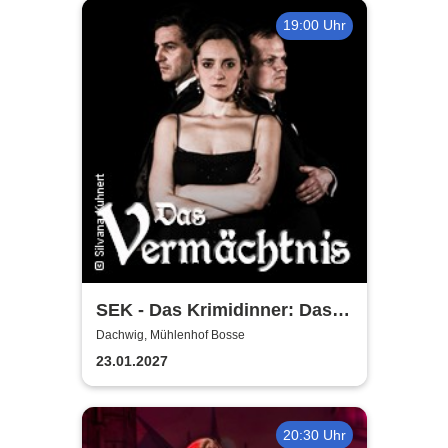
19:00 Uhr
SEK - Das Krimidinner: Das
Vermächtnis
Dachwig, Mühlenhof Bosse
23.01.2027
20:30 Uhr