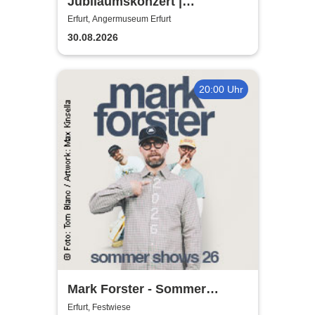
Jubiläumskonzert |
Angermuseum Erfurt - 25
Erfurt, Angermuseum Erfurt
Jahre The String Company
30.08.2026
20:00 Uhr
Mark Forster - Sommer
Shows 2026
Erfurt, Festwiese