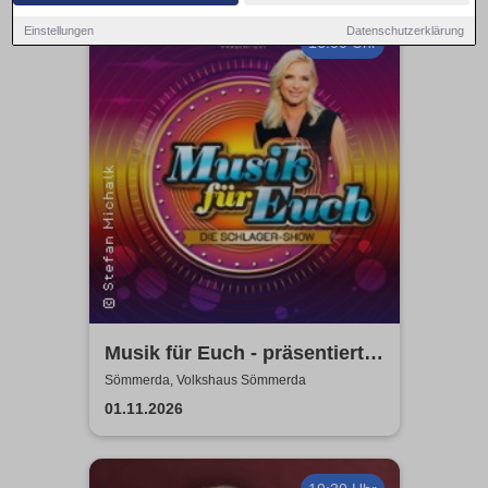
Einstellungen
Datenschutzerklärung
16:00 Uhr
Musik für Euch - präsentiert
von Uta Bresan
Sömmerda, Volkshaus Sömmerda
01.11.2026