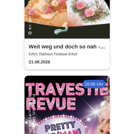
Weit weg und doch so nah -
Sopranistin Yoora Lee-Hoff |
Erfurt, Rathaus Festsaal Erfurt
europ. Klassik und korean.
21.08.2026
Liedgut im Dialog
20:00 Uhr