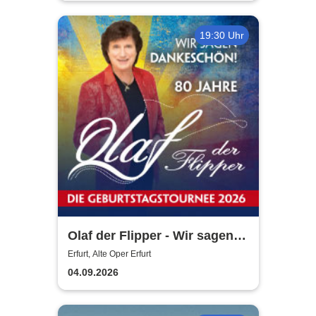
19:30 Uhr
Olaf der Flipper - Wir sagen
Dankeschön! 80 Jahre - Die
Erfurt, Alte Oper Erfurt
Geburtstagstournee 2026
04.09.2026