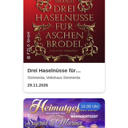
Drei Haselnüsse für
Aschenbrödel - Das Live-
Sömmerda, Volkshaus Sömmerda
Hörspiel mit Thomas Nicolai
29.11.2026
15:00 Uhr