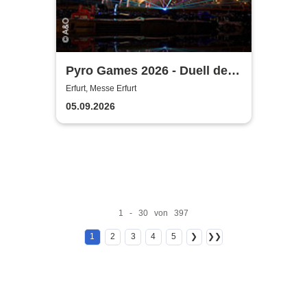
Pyro Games 2026 - Duell der
Feuerwerker
Erfurt, Messe Erfurt
05.09.2026
1 - 30 von 397
1
2
3
4
5
❯
❯❯