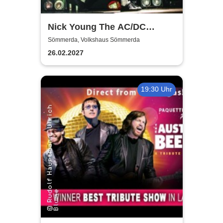
Nick Young The AC/DC
Master-Band
Sömmerda, Volkshaus Sömmerda
26.02.2027
19:30 Uhr