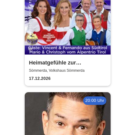
Heimatgefühle zur
Weihnachtszeit 2026 - Das
Sömmerda, Volkshaus Sömmerda
Konzertprogramm mit Herz
17.12.2026
20:00 Uhr