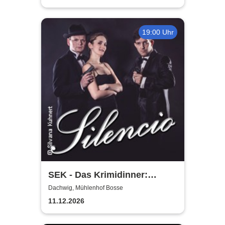
19:00 Uhr
SEK - Das Krimidinner:
Silencio - Morde geschehen
Dachwig, Mühlenhof Bosse
nicht immer leise
11.12.2026