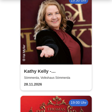
19:30 Uhr
Kathy Kelly -
Weihnachtskonzert
Sömmerda, Volkshaus Sömmerda
28.11.2026
19:00 Uhr