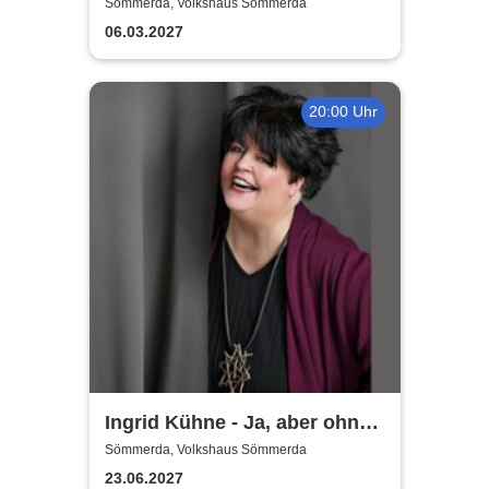
große deutsche Hitparade
Sömmerda, Volkshaus Sömmerda
06.03.2027
20:00 Uhr
Ingrid Kühne - Ja, aber ohne
mich!
Sömmerda, Volkshaus Sömmerda
23.06.2027