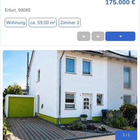
175.000 €
Erfurt, 99085
Wohnung
ca. 59,00 m²
Zimmer 2
★
➦
➜
1 / 1