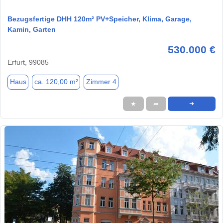
Bezugsfertige DHH 120m² PV+Speicher, Klima, Garage,
Kamin, Garten
530.000 €
Erfurt, 99085
Haus
ca. 120,00 m²
Zimmer 4
★
➦
➜