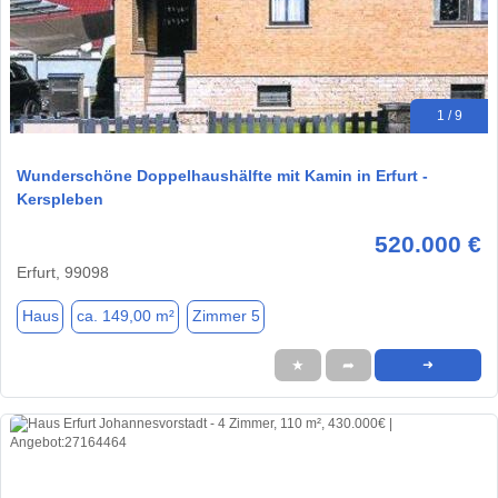
1 / 9
Wunderschöne Doppelhaushälfte mit Kamin in Erfurt -
Kerspleben
520.000 €
Erfurt, 99098
Haus
ca. 149,00 m²
Zimmer 5
★
➦
➜