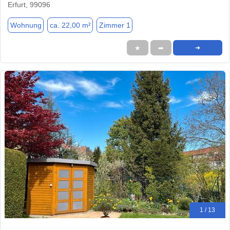
Erfurt, 99096
Wohnung
ca. 22,00 m²
Zimmer 1
★
➦
➜
1 / 13