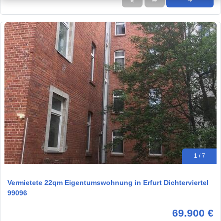
★
➦
➜
1 / 7
Vermietete 22qm Eigentumswohnung in Erfurt Dichterviertel
99096
69.900 €