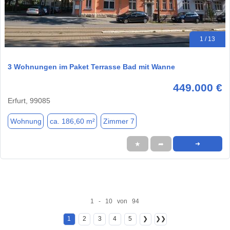
1 / 13
3 Wohnungen im Paket Terrasse Bad mit Wanne
449.000 €
Erfurt, 99085
Wohnung
ca. 186,60 m²
Zimmer 7
★
➦
➜
1 - 10 von 94
1
2
3
4
5
❯
❯❯