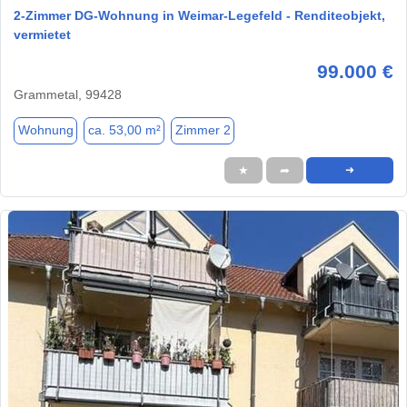
2-Zimmer DG-Wohnung in Weimar-Legefeld - Renditeobjekt,
vermietet
99.000 €
Grammetal, 99428
Wohnung
ca. 53,00 m²
Zimmer 2
★
➦
➜