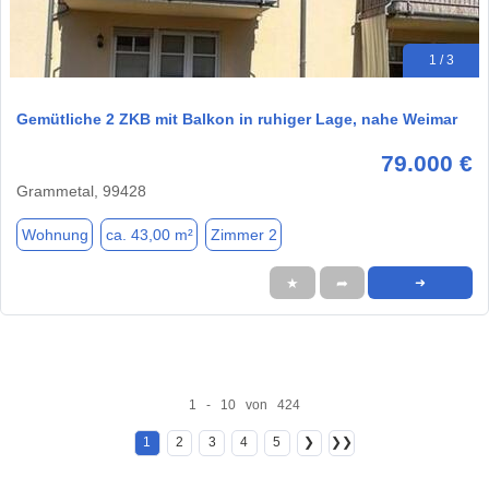
1 / 3
Gemütliche 2 ZKB mit Balkon in ruhiger Lage, nahe Weimar
79.000 €
Grammetal, 99428
Wohnung
ca. 43,00 m²
Zimmer 2
★
➦
➜
1 - 10 von 424
1
2
3
4
5
❯
❯❯