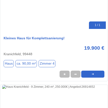
1 / 1
Kleines Haus für Komplettsanierung!
19.900 €
Kranichfeld, 99448
Haus
ca. 90,00 m²
Zimmer 4
★
➦
➜