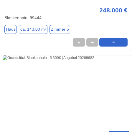
248.000 €
Blankenhain, 99444
Haus
ca. 143,00 m²
Zimmer 5
★
➦
➜