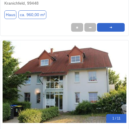
Kranichfeld, 99448
Haus
ca. 960,00 m²
★
➦
➜
1 / 11