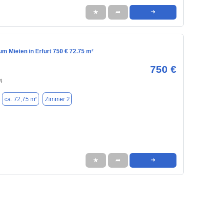
★
➦
➜
m Mieten in Erfurt 750 € 72.75 m²
750 €
4
ca. 72,75 m²
Zimmer 2
★
➦
➜