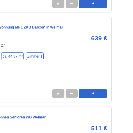
★
➦
➜
Wohnung als 1 ZKB Balkon* in Weimar
639 €
427
ca. 44,87 m²
Zimmer 1
★
➦
➜
ohnen Senioren WG Weimar
511 €