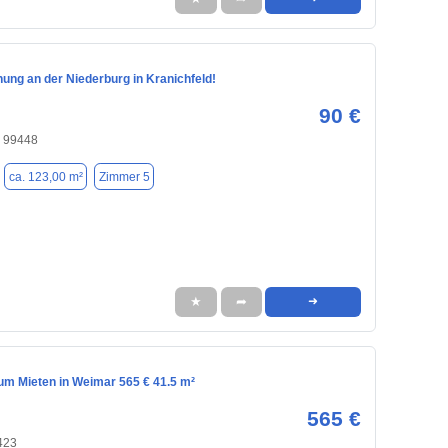
ung an der Niederburg in Kranichfeld!
90 €
, 99448
ca. 123,00 m²
Zimmer 5
★
➦
➜
m Mieten in Weimar 565 € 41.5 m²
565 €
423