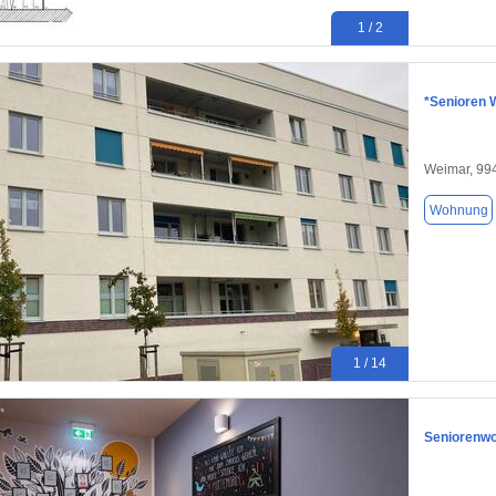
1 / 2
*Senioren 
Weimar, 99
Wohnung
1 / 14
Seniorenw