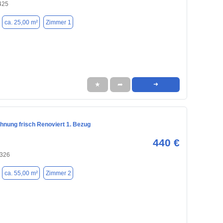
425
ca. 25,00 m²
Zimmer 1
★
➦
➜
nung frisch Renoviert 1. Bezug
440 €
9326
ca. 55,00 m²
Zimmer 2