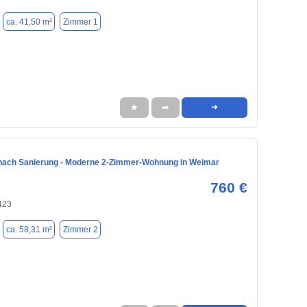
ca. 41,50 m²
Zimmer 1
★
➦
➜
nach Sanierung - Moderne 2-Zimmer-Wohnung in Weimar
760 €
423
ca. 58,31 m²
Zimmer 2