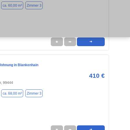
ca. 60,00 m²
Zimmer 3
★
➦
➜
ohnung in Blankenhain
410 €
n, 99444
ca. 68,00 m²
Zimmer 3
★
➦
➜