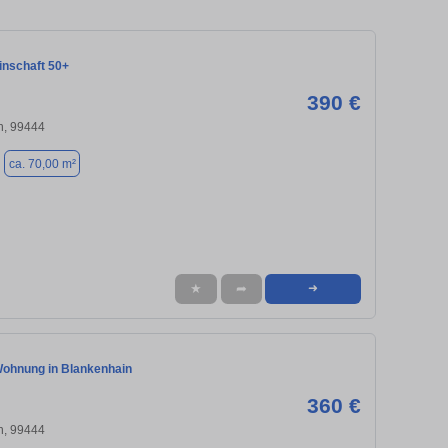
nschaft 50+
390 €
n, 99444
ca. 70,00 m²
★
➦
➜
ohnung in Blankenhain
360 €
n, 99444