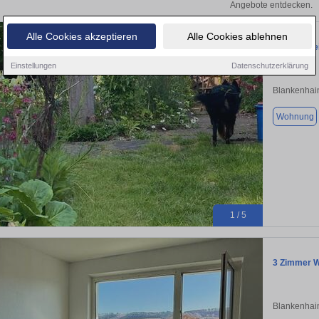
Angebote entdecken.
Alle Cookies akzeptieren
Alle Cookies ablehnen
Wohngemei
Einstellungen
Datenschutzerklärung
Blankenhai
Wohnung
1 / 5
3 Zimmer W
Blankenhai