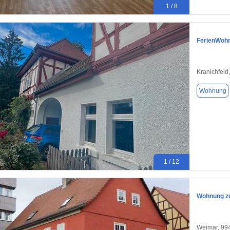
1 / 8
FerienWohn
Kranichfeld
Wohnung
1 / 12
Wohnung zu
Weimar, 99