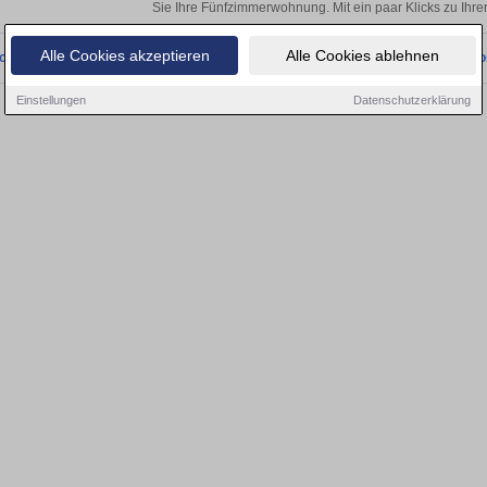
Sie Ihre Fünfzimmerwohnung. Mit ein paar Klicks zu Ih
Alle Cookies akzeptieren
Alle Cookies ablehnen
onnten wir derzeit keine passenden Objekte finden. Schauen Sie bald wieder vo
Einstellungen
Datenschutzerklärung