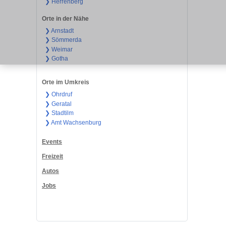
❯ Herrenberg
Orte in der Nähe
❯ Arnstadt
❯ Sömmerda
❯ Weimar
❯ Gotha
Orte im Umkreis
❯ Ohrdruf
❯ Geratal
❯ Stadtilm
❯ Amt Wachsenburg
Events
Freizeit
Autos
Jobs