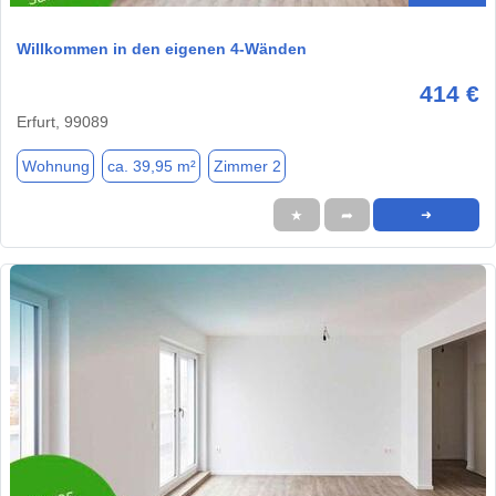
Willkommen in den eigenen 4-Wänden
414 €
Erfurt, 99089
Wohnung
ca. 39,95 m²
Zimmer 2
★
➦
➜