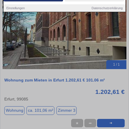
Einstellungen
Datenschutzerklärung
1 / 1
Wohnung zum Mieten in Erfurt 1.202,61 € 101.06 m²
1.202,61 €
Erfurt, 99085
Wohnung
ca. 101,06 m²
Zimmer 3
★
➦
➜