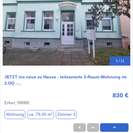
1 / 11
JETZT ins neue zu Hause - teilsanierte 3-Raum-Wohnung im
2.OG -…
830 €
Erfurt, 99089
Wohnung
ca. 79,00 m²
Zimmer 3
★
➦
➜