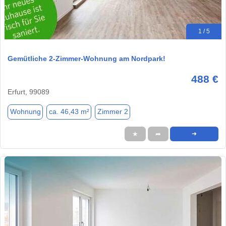
1 / 5
Gemütliche 2-Zimmer-Wohnung am Nordpark!
488 €
Erfurt, 99089
Wohnung
ca. 46,43 m²
Zimmer 2
★
➦
➜