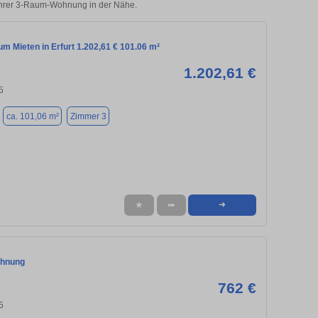
 Ihrer 3-Raum-Wohnung in der Nähe.
m Mieten in Erfurt 1.202,61 € 101.06 m²
1.202,61 €
5
ca. 101,06 m²
Zimmer 3
★
➦
➜
hnung
762 €
5