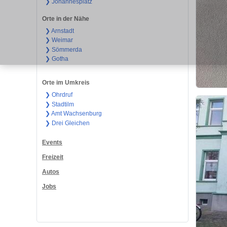
❯ Johannesplatz
Orte in der Nähe
❯ Arnstadt
❯ Weimar
❯ Sömmerda
❯ Gotha
Orte im Umkreis
❯ Ohrdruf
❯ Stadtilm
❯ Amt Wachsenburg
❯ Drei Gleichen
Events
Freizeit
Autos
Jobs