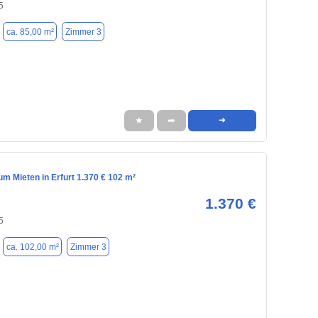
5
ca. 85,00 m²
Zimmer 3
★
➦
➜
m Mieten in Erfurt 1.370 € 102 m²
1.370 €
5
ca. 102,00 m²
Zimmer 3