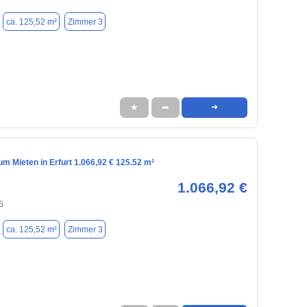
ca. 125,52 m²
Zimmer 3
★
➦
➜
m Mieten in Erfurt 1.066,92 € 125.52 m²
1.066,92 €
5
ca. 125,52 m²
Zimmer 3