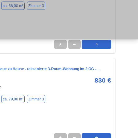
ca. 66,00 m²
Zimmer 3
★
➦
➜
neue zu Hause - teilsanierte 3-Raum-Wohnung im 2.OG -…
830 €
9
ca. 79,00 m²
Zimmer 3
★
➦
➜