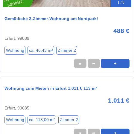
1 / 5
Gemütliche 2-Zimmer-Wohnung am Nordpark!
488 €
Erfurt, 99089
Wohnung
ca. 46,43 m²
Zimmer 2
★
➦
➜
Wohnung zum Mieten in Erfurt 1.011 € 113 m²
1.011 €
Erfurt, 99085
Wohnung
ca. 113,00 m²
Zimmer 2
★
➦
➜