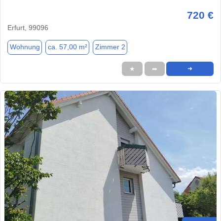
720 €
Erfurt, 99096
Wohnung
ca. 57,00 m²
Zimmer 2
★
➦
➜