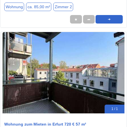
Wohnung
ca. 85,00 m²
Zimmer 2
★
➦
➜
1 / 1
Wohnung zum Mieten in Erfurt 720 € 57 m²