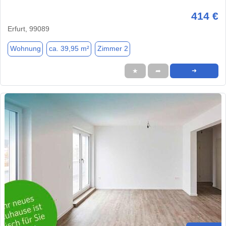
414 €
Erfurt, 99089
Wohnung
ca. 39,95 m²
Zimmer 2
★
➦
➜