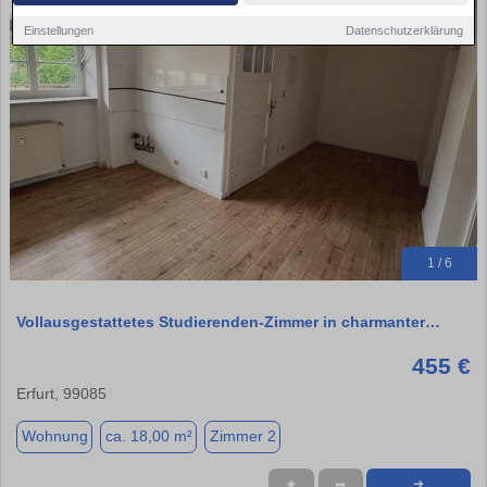
Einstellungen
Datenschutzerklärung
1 / 6
Vollausgestattetes Studierenden-Zimmer in charmanter…
455 €
Erfurt, 99085
Wohnung
ca. 18,00 m²
Zimmer 2
★
➦
➜