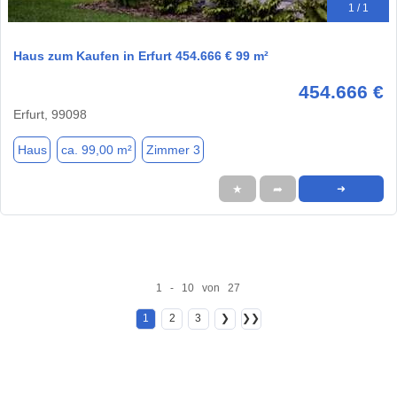
1 / 1
Haus zum Kaufen in Erfurt 454.666 € 99 m²
454.666 €
Erfurt, 99098
Haus
ca. 99,00 m²
Zimmer 3
★
➦
➜
1 - 10 von 27
1
2
3
❯
❯❯