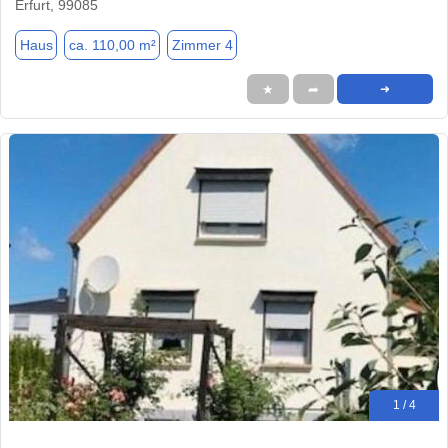
Erfurt, 99085
Haus
ca. 110,00 m²
Zimmer 4
★
➦
➜
1 / 4