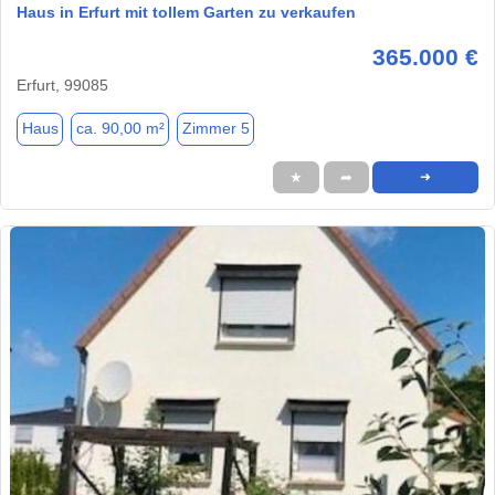
Haus in Erfurt mit tollem Garten zu verkaufen
365.000 €
Erfurt, 99085
Haus
ca. 90,00 m²
Zimmer 5
★
➦
➜