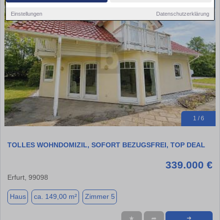
Einstellungen
Datenschutzerklärung
1 / 6
TOLLES WOHNDOMIZIL, SOFORT BEZUGSFREI, TOP DEAL
339.000 €
Erfurt, 99098
Haus
ca. 149,00 m²
Zimmer 5
★
➦
➜