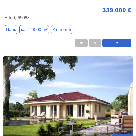
339.000 €
Erfurt, 99098
Haus
ca. 149,00 m²
Zimmer 5
★
➦
➜