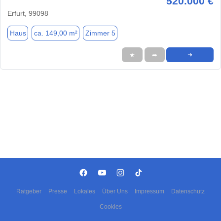
520.000 €
Erfurt, 99098
Haus
ca. 149,00 m²
Zimmer 5
★
➦
➜
Ratgeber
Presse
Lokales
Über Uns
Impressum
Datenschutz
Cookies