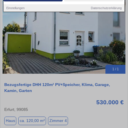
Einstellungen
Datenschutzerklärung
1 / 1
Bezugsfertige DHH 120m² PV+Speicher, Klima, Garage,
Kamin, Garten
530.000 €
Erfurt, 99085
Haus
ca. 120,00 m²
Zimmer 4