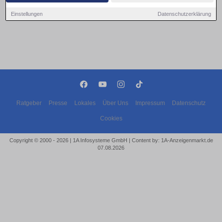
Einstellungen
Datenschutzerklärung
Ratgeber
Presse
Lokales
Über Uns
Impressum
Datenschutz
Cookies
Copyright © 2000 - 2026 | 1A Infosysteme GmbH | Content by: 1A-Anzeigenmarkt.de
07.08.2026