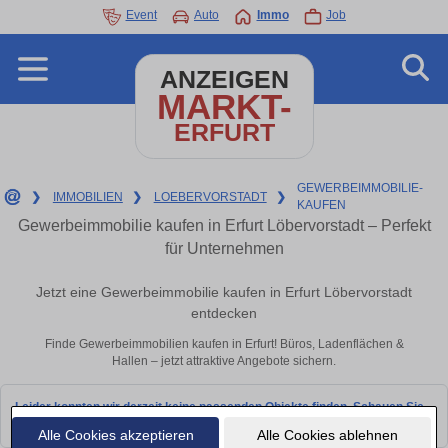
Event
Auto
Immo
Job
ANZEIGEN
MARKT-
ERFURT
GEWERBEIMMOBILIE-
❯
IMMOBILIEN
❯
LOEBERVORSTADT
❯
KAUFEN
Gewerbeimmobilie kaufen in Erfurt Löbervorstadt – Perfekt
für Unternehmen
Jetzt eine Gewerbeimmobilie kaufen in Erfurt Löbervorstadt
entdecken
Finde Gewerbeimmobilien kaufen in Erfurt! Büros, Ladenflächen &
Hallen – jetzt attraktive Angebote sichern.
Leider konnten wir derzeit keine passenden Objekte finden. Schauen Sie
bald wieder vorbei!
Alle Cookies akzeptieren
Alle Cookies ablehnen