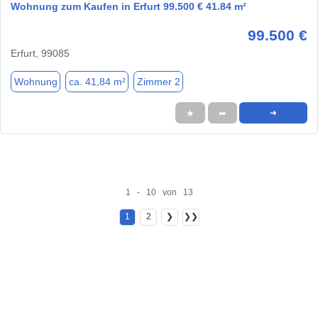
Wohnung zum Kaufen in Erfurt 99.500 € 41.84 m²
99.500 €
Erfurt, 99085
Wohnung
ca. 41,84 m²
Zimmer 2
★
➦
➜
1 - 10 von 13
1
2
❯
❯❯