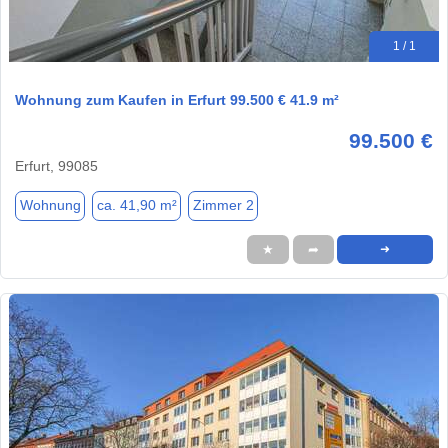
1 / 1
Wohnung zum Kaufen in Erfurt 99.500 € 41.9 m²
99.500 €
Erfurt, 99085
Wohnung
ca. 41,90 m²
Zimmer 2
★
➦
➜