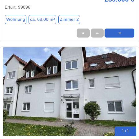
Erfurt, 99096
Wohnung
ca. 68,00 m²
Zimmer 2
★
➦
➜
1 / 1