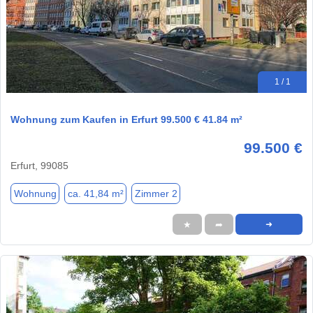
1 / 1
Wohnung zum Kaufen in Erfurt 99.500 € 41.84 m²
99.500 €
Erfurt, 99085
Wohnung
ca. 41,84 m²
Zimmer 2
★
➦
➜