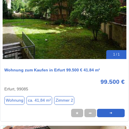
1 / 1
Wohnung zum Kaufen in Erfurt 99.500 € 41.84 m²
99.500 €
Erfurt, 99085
Wohnung
ca. 41,84 m²
Zimmer 2
★
➦
➜