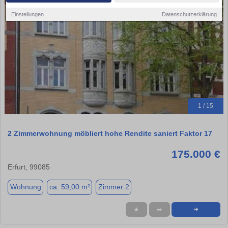
Einstellungen
Datenschutzerklärung
1 / 15
2 Zimmerwohnung möbliert hohe Rendite saniert Faktor 17
175.000 €
Erfurt, 99085
Wohnung
ca. 59,00 m²
Zimmer 2
★
➦
➜