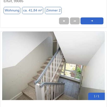
Erfurt, 99085
Wohnung
ca. 41,84 m²
Zimmer 2
★
➦
➜
1 / 1