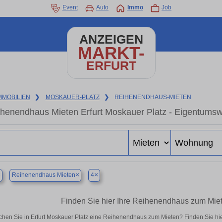
Event
Auto
Immo
Job
ANZEIGEN
MARKT-
ERFURT
MMOBILIEN
❯
MOSKAUER-PLATZ
❯
REIHENENDHAUS-MIETEN
henendhaus Mieten Erfurt Moskauer Platz - Eigentumsw
×
×
×
Reihenendhaus Mieten
4
Finden Sie hier Ihre Reihenendhaus zum Miete
chen Sie in Erfurt Moskauer Platz eine Reihenendhaus zum Mieten? Finden Sie hi