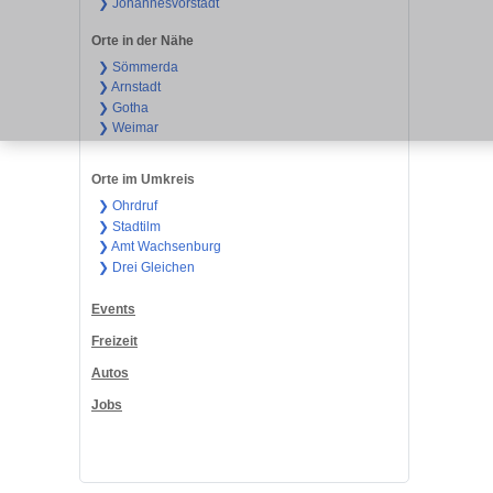
❯ Johannesvorstadt
Orte in der Nähe
❯ Sömmerda
❯ Arnstadt
❯ Gotha
❯ Weimar
Orte im Umkreis
❯ Ohrdruf
❯ Stadtilm
❯ Amt Wachsenburg
❯ Drei Gleichen
Events
Freizeit
Autos
Jobs