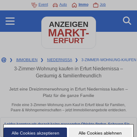
Event
Auto
Immo
Job
ANZEIGEN
MARKT-
ERFURT
❯
IMMOBILIEN
❯
NIEDERNISSA
❯
3-ZIMMER-WOHNUNG-KAUFEN
3-Zimmer-Wohnung kaufen in Erfurt Niedernissa –
Geräumig & familienfreundlich
Jetzt eine Dreizimmerwohnung in Erfurt Niedernissa kaufen –
Platz für die ganze Familie
Finde eine 3-Zimmer-Wohnung zum Kauf in Erfurt! Ideal für Familien,
Paare & Wohngemeinschaften – jetzt Immobilienangebote entdecken.
Leider konnten wir derzeit keine passenden Objekte finden. Schauen Sie
bald wieder vorbei!
Alle Cookies akzeptieren
Alle Cookies ablehnen