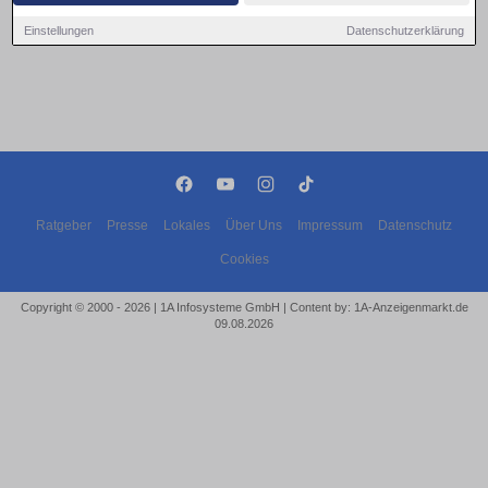
Einstellungen
Datenschutzerklärung
Ratgeber
Presse
Lokales
Über Uns
Impressum
Datenschutz
Cookies
Copyright © 2000 - 2026 | 1A Infosysteme GmbH | Content by: 1A-Anzeigenmarkt.de
09.08.2026