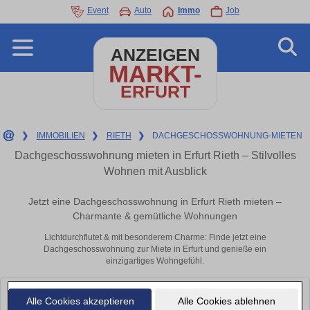
Event
Auto
Immo
Job
ANZEIGEN
MARKT-
ERFURT
❯
IMMOBILIEN
❯
RIETH
❯
DACHGESCHOSSWOHNUNG-MIETEN
Dachgeschosswohnung mieten in Erfurt Rieth – Stilvolles
Wohnen mit Ausblick
Jetzt eine Dachgeschosswohnung in Erfurt Rieth mieten –
Charmante & gemütliche Wohnungen
Lichtdurchflutet & mit besonderem Charme: Finde jetzt eine
Dachgeschosswohnung zur Miete in Erfurt und genieße ein
einzigartiges Wohngefühl.
Leider konnten wir derzeit keine passenden Objekte finden. Schauen Sie
Alle Cookies akzeptieren
Alle Cookies ablehnen
bald wieder vorbei!