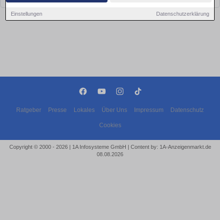
Einstellungen
Datenschutzerklärung
Ratgeber
Presse
Lokales
Über Uns
Impressum
Datenschutz
Cookies
Copyright © 2000 - 2026 | 1A Infosysteme GmbH | Content by: 1A-Anzeigenmarkt.de
08.08.2026