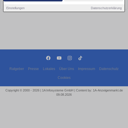
bald wieder vorbei!
Einstellungen
Datenschutzerklärung
Ratgeber
Presse
Lokales
Über Uns
Impressum
Datenschutz
Cookies
Copyright © 2000 - 2026 | 1A Infosysteme GmbH | Content by: 1A-Anzeigenmarkt.de
09.08.2026