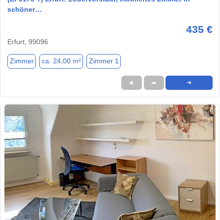
schöner…
435 €
Erfurt, 99096
Zimmer
ca. 24,00 m²
Zimmer 1
★
➦
➜