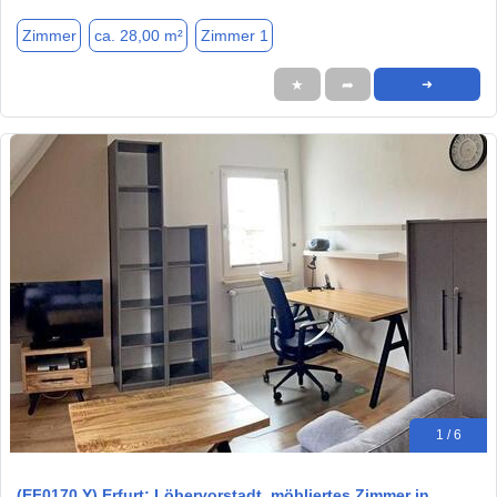
Zimmer
ca. 28,00 m²
Zimmer 1
★
➦
➜
1 / 6
(EF0170 Y) Erfurt: Löbervorstadt, möbliertes Zimmer in