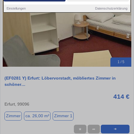
Einstellungen
Datenschutzerklärung
1 / 5
(EF0281 Y) Erfurt: Löbervorstadt, möbliertes Zimmer in
schöner…
414 €
Erfurt, 99096
Zimmer
ca. 26,00 m²
Zimmer 1
★
➦
➜