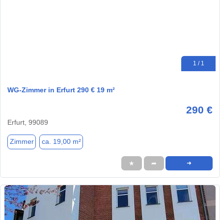
1 / 1
WG-Zimmer in Erfurt 290 € 19 m²
290 €
Erfurt, 99089
Zimmer
ca. 19,00 m²
★
➦
➜