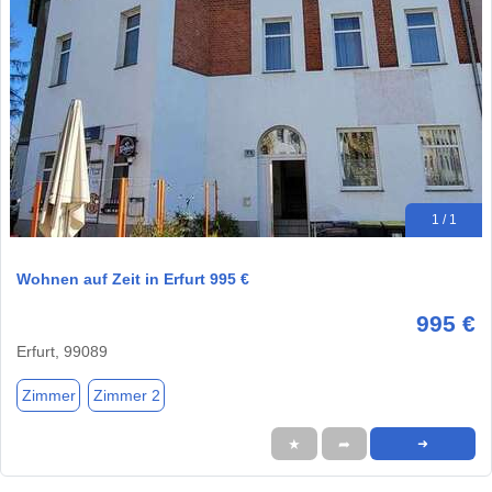
1 / 1
Wohnen auf Zeit in Erfurt 995 €
995 €
Erfurt, 99089
Zimmer
Zimmer 2
★
➦
➜