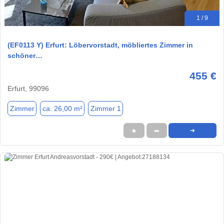
1 / 9
(EF0113 Y) Erfurt: Löbervorstadt, möbliertes Zimmer in
schöner…
455 €
Erfurt, 99096
Zimmer
ca. 26,00 m²
Zimmer 1
★
➦
➜