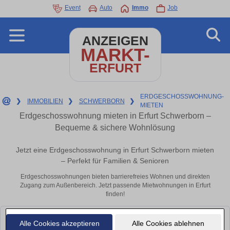
Event
Auto
Immo
Job
ANZEIGEN
MARKT-
ERFURT
ERDGESCHOSSWOHNUNG-
❯
IMMOBILIEN
❯
SCHWERBORN
❯
MIETEN
Erdgeschosswohnung mieten in Erfurt Schwerborn –
Bequeme & sichere Wohnlösung
Jetzt eine Erdgeschosswohnung in Erfurt Schwerborn mieten
– Perfekt für Familien & Senioren
Erdgeschosswohnungen bieten barrierefreies Wohnen und direkten
Zugang zum Außenbereich. Jetzt passende Mietwohnungen in Erfurt
finden!
Leider konnten wir derzeit keine passenden Objekte finden. Schauen Sie
Alle Cookies akzeptieren
Alle Cookies ablehnen
bald wieder vorbei!