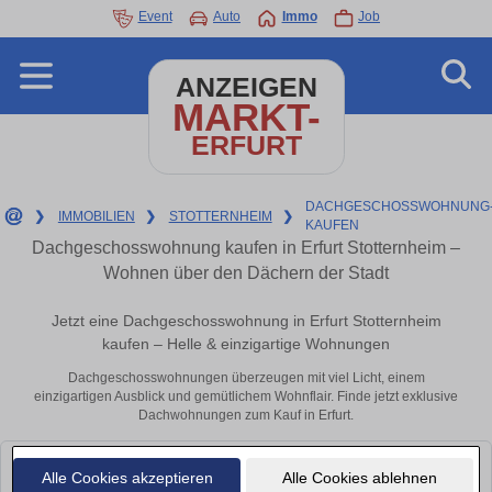
Event
Auto
Immo
Job
ANZEIGEN
MARKT-
ERFURT
DACHGESCHOSSWOHNUNG
❯
IMMOBILIEN
❯
STOTTERNHEIM
❯
KAUFEN
Dachgeschosswohnung kaufen in Erfurt Stotternheim –
Wohnen über den Dächern der Stadt
Jetzt eine Dachgeschosswohnung in Erfurt Stotternheim
kaufen – Helle & einzigartige Wohnungen
Dachgeschosswohnungen überzeugen mit viel Licht, einem
einzigartigen Ausblick und gemütlichem Wohnflair. Finde jetzt exklusive
Dachwohnungen zum Kauf in Erfurt.
Leider konnten wir derzeit keine passenden Objekte finden. Schauen Sie
Alle Cookies akzeptieren
Alle Cookies ablehnen
bald wieder vorbei!