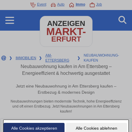
Event
Auto
Immo
Job
ANZEIGEN
MARKT-
ERFURT
AM-
NEUBAUWOHNUNG-
❯
IMMOBILIEN
❯
❯
ETTERSBERG
KAUFEN
Neubauwohnung kaufen in Am Ettersberg –
Energieeffizient & hochwertig ausgestattet
Jetzt eine Neubauwohnung in Am Ettersberg kaufen –
Erstbezug & modernes Design
Neubauwohnungen bieten modernste Technik, hohe Energieeffizienz
und oft einen Erstbezug. Jetzt Neubauwohnungen in Am Ettersberg
kaufen!
Leider konnten wir derzeit keine passenden Objekte finden. Schauen Sie
Alle Cookies akzeptieren
Alle Cookies ablehnen
bald wieder vorbei!