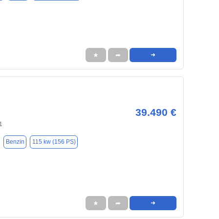
★
➦
➜
39.490 €
1
Benzin
115 kw (156 PS)
★
➦
➜