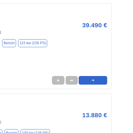
39.490 €
1
Benzin
115 kw (156 PS)
★
➦
➜
13.880 €
2