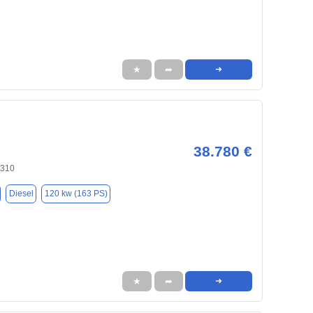
★
➦
➜
38.780 €
9310
Diesel
120 kw (163 PS)
★
➦
➜