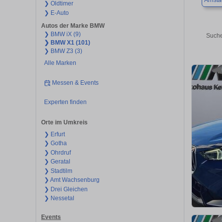
Arnsta
❯ Oldtimer
❯ E-Auto
Autos der Marke BMW
❯ BMW iX (9)
Suche
❯ BMW X1 (101)
❯ BMW Z3 (3)
Alle Marken
Messen & Events
Experten finden
Orte im Umkreis
❯ Erfurt
❯ Gotha
❯ Ohrdruf
❯ Geratal
❯ Stadtilm
❯ Amt Wachsenburg
❯ Drei Gleichen
❯ Nessetal
Events