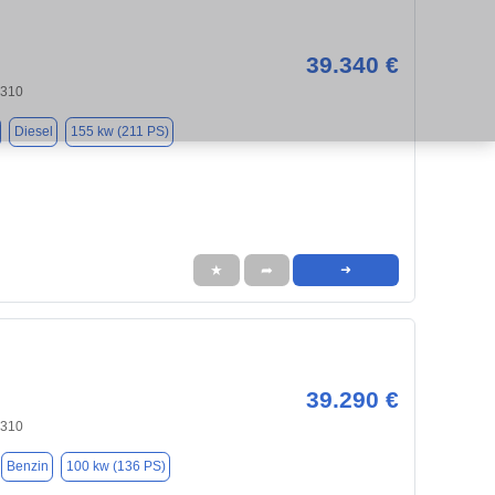
39.340 €
9310
Diesel
155 kw (211 PS)
★
➦
➜
39.290 €
9310
Benzin
100 kw (136 PS)