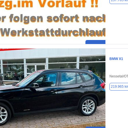
137.765 k
BMW X1
Nessetal/O
219.965 k