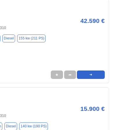
42.590 €
9310
Diesel
155 kw (211 PS)
★
➦
➜
15.900 €
9310
m
Diesel
140 kw (190 PS)