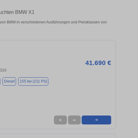
rauchten BMW X1
von BMW in verschiedenen Ausführungen und Preisklassen von
41.690 €
9310
Diesel
155 kw (211 PS)
★
➦
➜