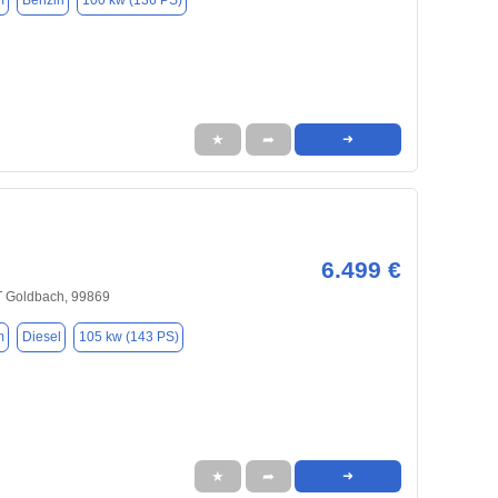
m
Benzin
100 kw (136 PS)
★
➦
➜
6.499 €
T Goldbach, 99869
m
Diesel
105 kw (143 PS)
★
➦
➜