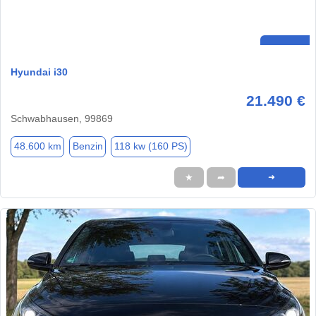
Hyundai i30
21.490 €
Schwabhausen, 99869
48.600 km
Benzin
118 kw (160 PS)
★
➦
➜