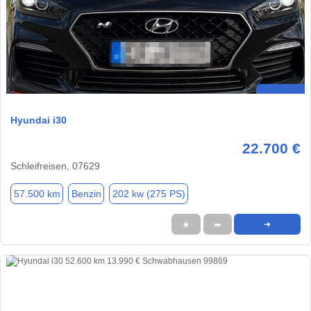
Hyundai i30
22.700 €
Schleifreisen, 07629
57.500 km
Benzin
202 kw (275 PS)
★
➦
➜