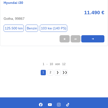
Hyundai i30
11.490 €
Gotha, 99867
125.500 km
Benzin
103 kw (140 PS)
★
➦
➜
1 - 10 von 12
1
2
❯
❯❯