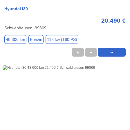
Hyundai i30
20.490 €
Schwabhausen, 99869
40.300 km
Benzin
118 kw (160 PS)
★
➦
➜