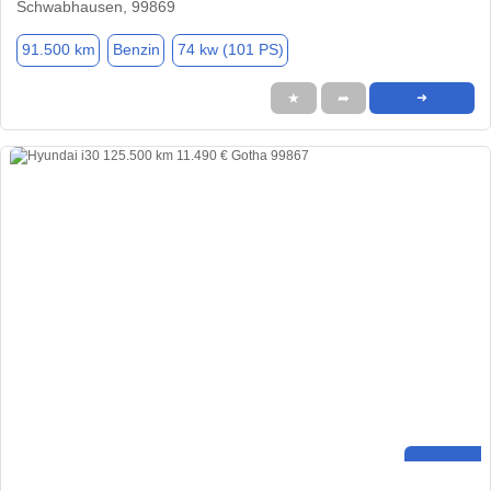
Schwabhausen, 99869
91.500 km
Benzin
74 kw (101 PS)
★
➦
➜