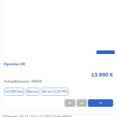
Hyundai i30
13.990 €
Schwabhausen, 99869
52.600 km
Benzin
88 kw (120 PS)
★
➦
➜