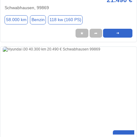
Schwabhausen, 99869
58.000 km
Benzin
118 kw (160 PS)
★
➦
➜