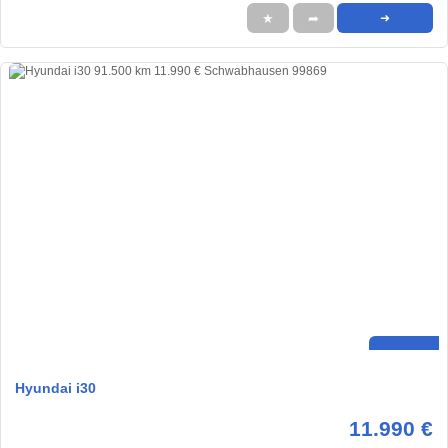
★
➦
➜
Hyundai i30
11.990 €