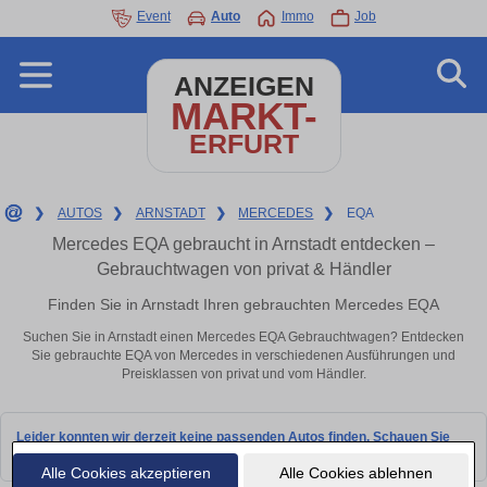
Event
Auto
Immo
Job
ANZEIGEN
MARKT-
ERFURT
❯
AUTOS
❯
ARNSTADT
❯
MERCEDES
❯
EQA
Mercedes EQA gebraucht in Arnstadt entdecken –
Gebrauchtwagen von privat & Händler
Finden Sie in Arnstadt Ihren gebrauchten Mercedes EQA
Suchen Sie in Arnstadt einen Mercedes EQA Gebrauchtwagen? Entdecken
Sie gebrauchte EQA von Mercedes in verschiedenen Ausführungen und
Preisklassen von privat und vom Händler.
Leider konnten wir derzeit keine passenden Autos finden. Schauen Sie
bald wieder vorbei!
Alle Cookies akzeptieren
Alle Cookies ablehnen