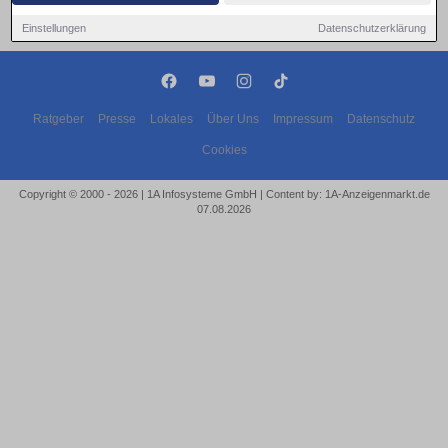
Einstellungen
Datenschutzerklärung
Ratgeber
Presse
Lokales
Über Uns
Impressum
Datenschutz
Cookies
Copyright © 2000 - 2026 | 1A Infosysteme GmbH | Content by: 1A-Anzeigenmarkt.de
07.08.2026