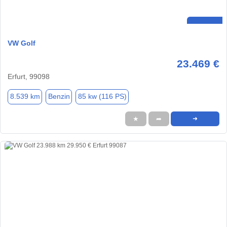
VW Golf
23.469 €
Erfurt, 99098
8.539 km
Benzin
85 kw (116 PS)
★
➦
➜