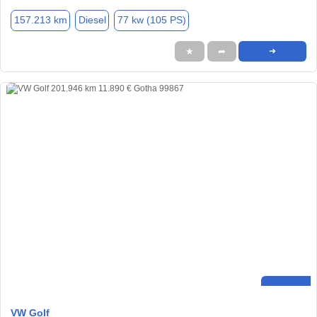
157.213 km
Diesel
77 kw (105 PS)
★
➦
➜
VW Golf