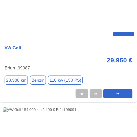
VW Golf
29.950 €
Erfurt, 99087
23.988 km
Benzin
110 kw (150 PS)
★
➦
➜