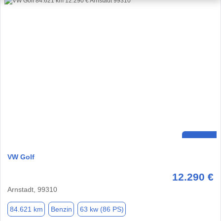
VW Golf
12.290 €
Arnstadt, 99310
84.621 km
Benzin
63 kw (86 PS)