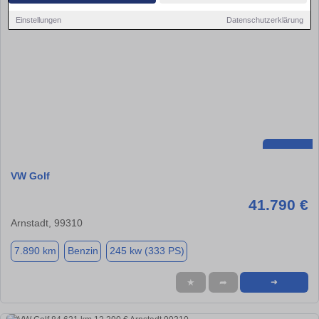
Einstellungen
Datenschutzerklärung
VW Golf
41.790 €
Arnstadt, 99310
7.890 km
Benzin
245 kw (333 PS)
★
➦
➜