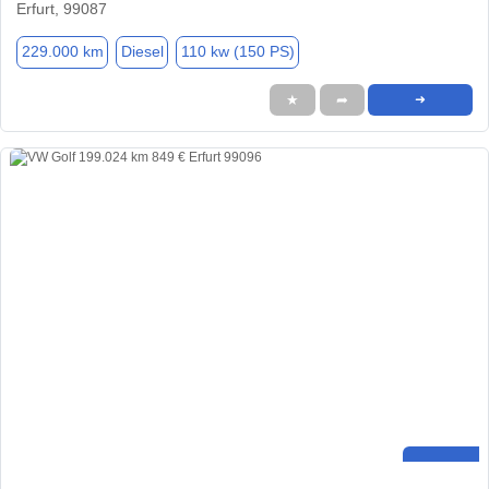
Erfurt, 99087
229.000 km
Diesel
110 kw (150 PS)
★
➦
➜