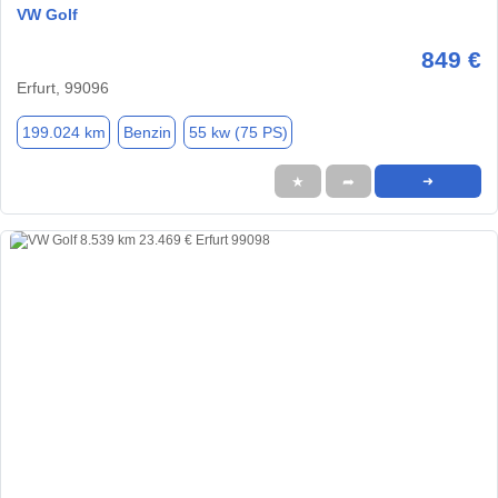
VW Golf
849 €
Erfurt, 99096
199.024 km
Benzin
55 kw (75 PS)
★
➦
➜