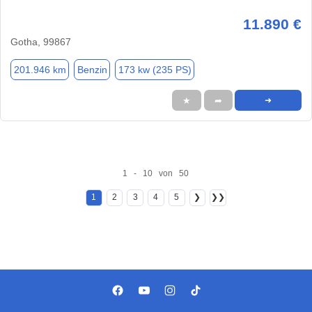
11.890 €
Gotha, 99867
201.946 km
Benzin
173 kw (235 PS)
★
➦
➜
1 - 10 von 50
1
2
3
4
5
❯
❯❯