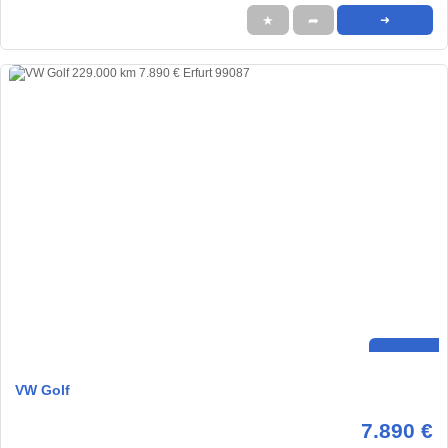
★
➦
➜
VW Golf
7.890 €