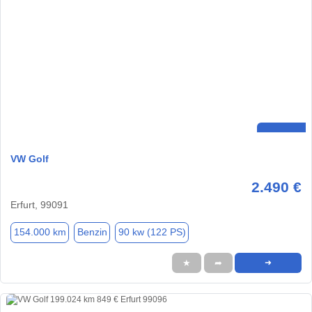
VW Golf
2.490 €
Erfurt, 99091
154.000 km
Benzin
90 kw (122 PS)
★
➦
➜