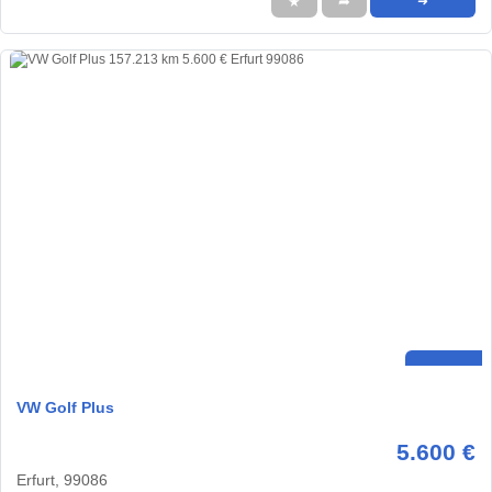
★
➦
➜
VW Golf Plus
5.600 €
Erfurt, 99086