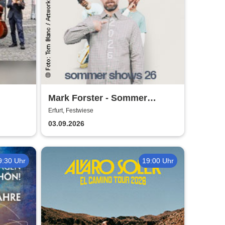
Mark Forster - Sommer
25
Shows 2026
Erfurt, Festwiese
pany
03.09.2026
9:30 Uhr
19:00 Uhr