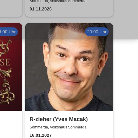
von Uta Bresan
Sömmerda, Volkshaus Sömmerda
01.11.2026
9:00 Uhr
20:00 Uhr
R-zieher (Yves Macak)
e-
Sömmerda, Volkshaus Sömmerda
colai
16.01.2027