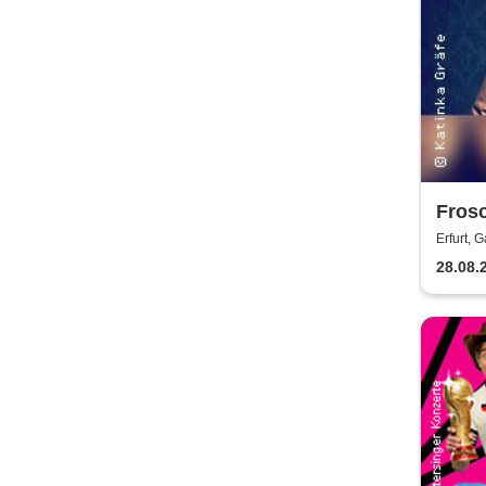
Frosc
Erfur
Erfurt, G
28.08.