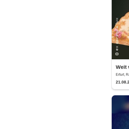
Weit 
Sopra
Erfurt, 
europ
21.08.
Liedg