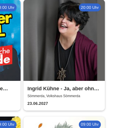
8:00 Uhr
20:00 Uhr
e
Ingrid Kühne - Ja, aber ohne
ade
mich!
Sömmerda, Volkshaus Sömmerda
23.06.2027
9:00 Uhr
09:00 Uhr