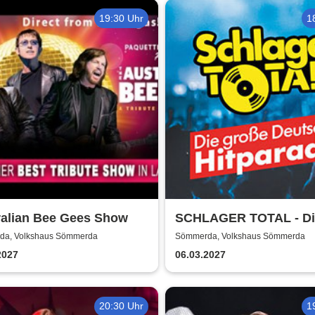
19:30 Uhr
1
ralian Bee Gees Show
SCHLAGER TOTAL - Di
große deutsche Hitpar
a, Volkshaus Sömmerda
Sömmerda, Volkshaus Sömmerda
2027
06.03.2027
20:30 Uhr
1