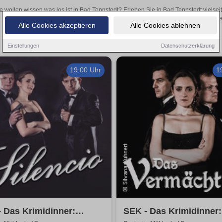
e wollen wissen was los ist in Bad Tennstedt? Erleben Sie in Bad Tennstedt vielse
Theateraufführungen oder aufregende Veranstaltungen in Bad Tennstedt 
Alle Cookies akzeptieren
Alle Cookies ablehnen
Einstellungen
Datenschutzerklärung
19:00 Uhr
1
 Das Krimidinner:
SEK - Das Krimidinner