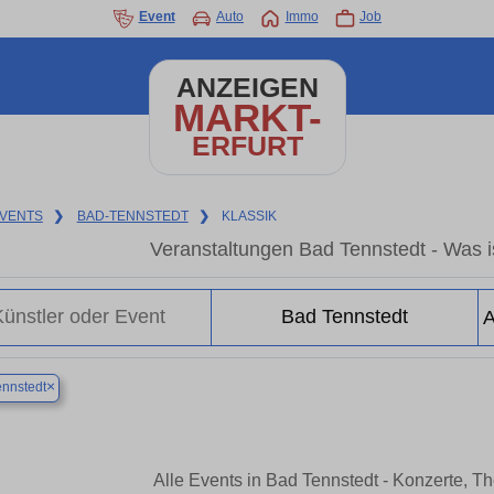
Event
Auto
Immo
Job
ANZEIGEN
MARKT-
ERFURT
VENTS
❯
BAD-TENNSTEDT
❯
KLASSIK
Veranstaltungen Bad Tennstedt - Was is
×
nnstedt
Alle Events in Bad Tennstedt - Konzerte, T