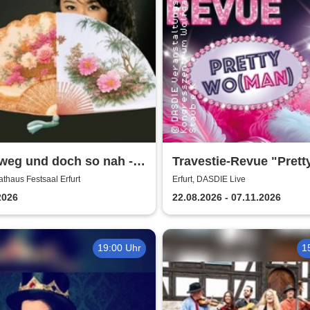
weg und doch so nah -
Travestie-Revue "Prett
nistin Yoora Lee-Hoff |
Wo(man)" - Comedy, P
Rathaus Festsaal Erfurt
Erfurt, DASDIE Live
. Klassik und korean.
und freche Conférence
2026
22.08.2026 - 07.11.2026
ut im Dialog
19:00 Uhr
1