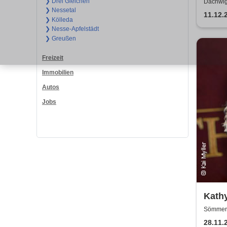
Silen
❯ Drei Gleichen
Dachwig
❯ Nessetal
nicht
11.12.
❯ Kölleda
❯ Nesse-Apfelstädt
❯ Greußen
Freizeit
Immobilien
Autos
Jobs
Kathy
Weih
Sömmerd
28.11.