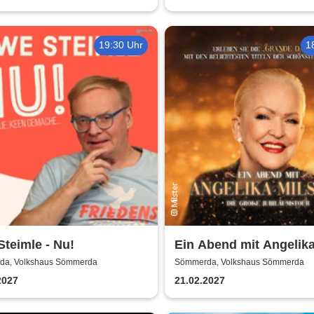
19:30 Uhr
1
teimle - Nu!
Ein Abend mit Angelik
Milster - Jubiläumstou
a, Volkshaus Sömmerda
Sömmerda, Volkshaus Sömmerda
2027
2027
21.02.2027