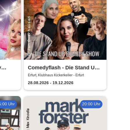
y
Comedyflash - Die Stand Up
arodie
Comedy Show in Erfurt
Erfurt, Klubhaus Kickerkeller - Erfurt
n
28.08.2026 - 19.12.2026
5:00 Uhr
20:00 Uhr