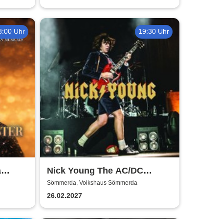
8:00 Uhr
19:30 Uhr
a
Nick Young The AC/DC
rnee
Master-Band
Sömmerda, Volkshaus Sömmerda
26.02.2027