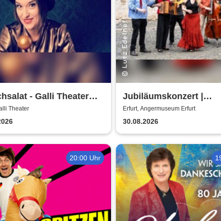
hsalat - Galli Theater
Jubiläumskonzert |
t
Angermuseum Erfurt - 
alli Theater
Erfurt, Angermuseum Erfurt
Jahre The String Com
2026
30.08.2026
20:00 Uhr
1