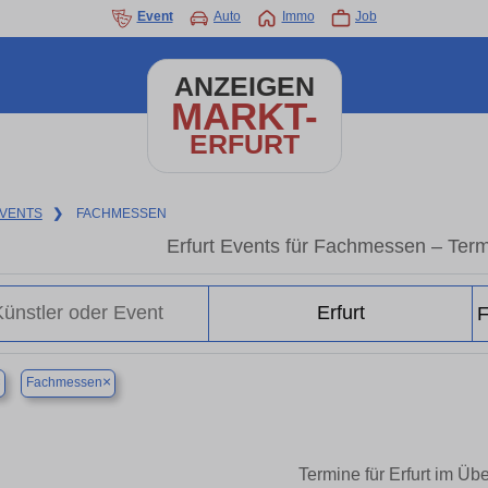
Event
Auto
Immo
Job
ANZEIGEN
MARKT-
ERFURT
VENTS
❯
FACHMESSEN
Erfurt Events für Fachmessen – Ter
×
×
Fachmessen
Termine für Erfurt im Übe