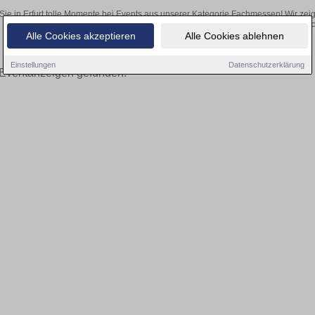
Sie in Erfurt tolle Momente bei Events aus unserer Kategorie Fachmessen! Wir zeig
Online-Kartenverkauf unserer P
Alle Cookies akzeptieren
Alle Cookies ablehnen
Einstellungen
Datenschutzerklärung
Eventanzeigen gefunden!