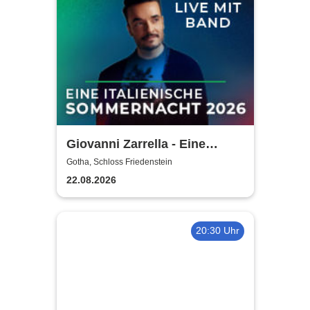
Giovanni Zarrella - Eine
italienische Sommernacht -
Gotha, Schloss Friedenstein
Live mit Band
22.08.2026
20:30 Uhr