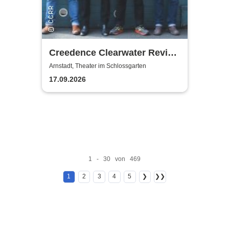
Creedence Clearwater Revival
Revival
Arnstadt, Theater im Schlossgarten
17.09.2026
1 - 30 von 469
1
2
3
4
5
❯
❯❯