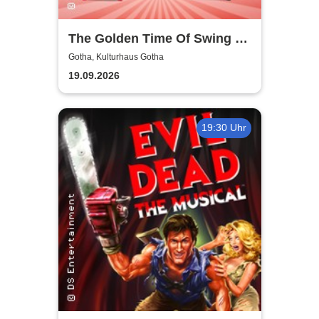
The Golden Time Of Swing -
Hits in Concert
Gotha, Kulturhaus Gotha
19.09.2026
19:30 Uhr