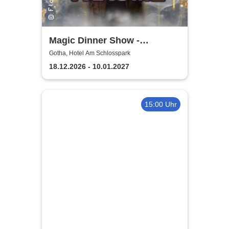
Magic Dinner Show -
WUNDERWELT DER TRÄUME
Gotha, Hotel Am Schlosspark
| Florian Poldrack
18.12.2026 - 10.01.2027
Zauberkunst
15:00 Uhr