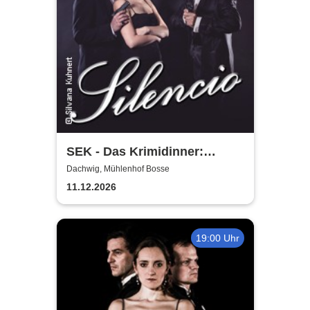
SEK - Das Krimidinner:
Silencio - Morde geschehen
Dachwig, Mühlenhof Bosse
nicht immer leise
11.12.2026
19:00 Uhr