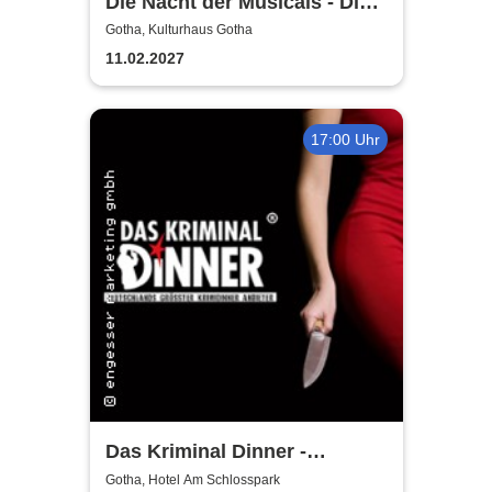
Die Nacht der Musicals - Die
erfolgreichste Musicalgala
Gotha, Kulturhaus Gotha
aller Zeiten
11.02.2027
17:00 Uhr
Das Kriminal Dinner -
Hauptkommissar Schröder
Gotha, Hotel Am Schlosspark