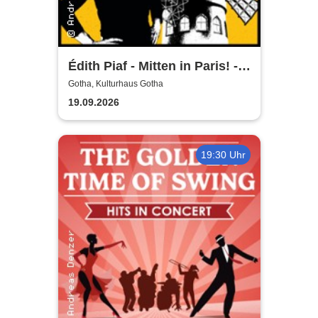
Édith Piaf - Mitten in Paris! -
Ein Konzertabend mit Pamela
Gotha, Kulturhaus Gotha
Heuvelmans
19.09.2026
19:30 Uhr