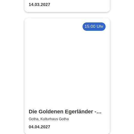
ermittelt
14.03.2027
15:00 Uhr
Die Goldenen Egerländer -
Melodien aus dem Egerland
Gotha, Kulturhaus Gotha
04.04.2027