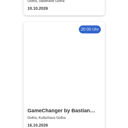
Rocknacht
Gotha, Stadthalle Gotha
10.10.2026
20:00 Uhr
GameChanger by Bastian
Bielendorfer
Gotha, Kulturhaus Gotha
16.10.2026