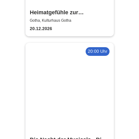
Heimatgefühle zur
Weihnachtszeit 2026 - Das
Gotha, Kulturhaus Gotha
Konzertprogramm mit Herz
20.12.2026
20:00 Uhr