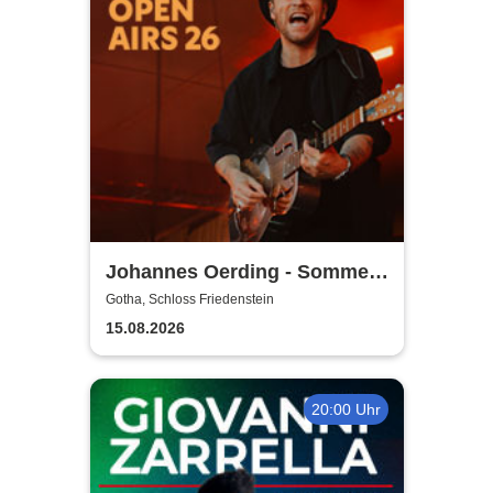
Johannes Oerding - Sommer
Open Airs 2026
Gotha, Schloss Friedenstein
15.08.2026
20:00 Uhr