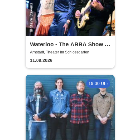
Waterloo - The ABBA Show -
A Tribute to ABBA with 4
Arnstadt, Theater im Schlossgarten
Swedes
11.09.2026
19:30 Uhr