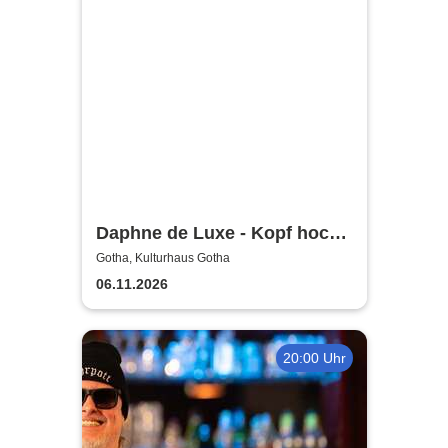
Daphne de Luxe - Kopf hoch,
Brust raus!
Gotha, Kulturhaus Gotha
06.11.2026
20:00 Uhr