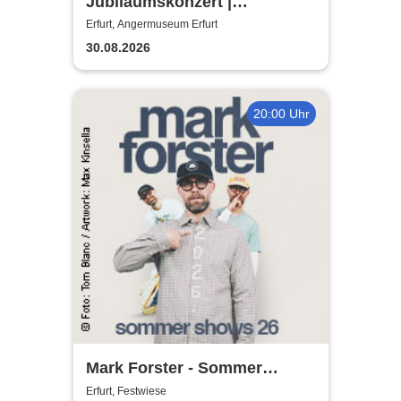
Jubiläumskonzert |
Angermuseum Erfurt - 25
Erfurt, Angermuseum Erfurt
Jahre The String Company
30.08.2026
20:00 Uhr
Mark Forster - Sommer
Shows 2026
Erfurt, Festwiese