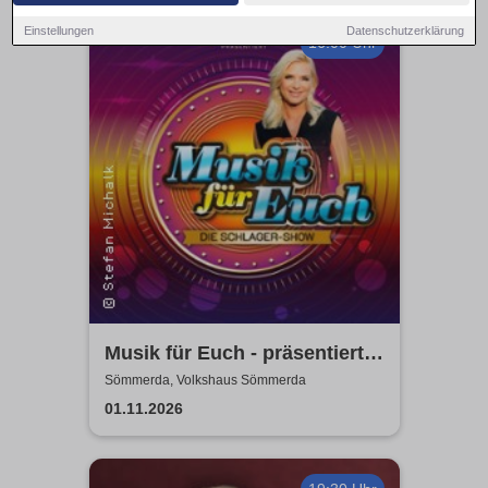
Einstellungen
Datenschutzerklärung
16:00 Uhr
Musik für Euch - präsentiert
von Uta Bresan
Sömmerda, Volkshaus Sömmerda
01.11.2026