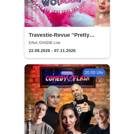
Travestie-Revue "Pretty
Wo(man)" - Comedy, Parodie
Erfurt, DASDIE Live
und freche Conférencen
22.08.2026 - 07.11.2026
20:00 Uhr