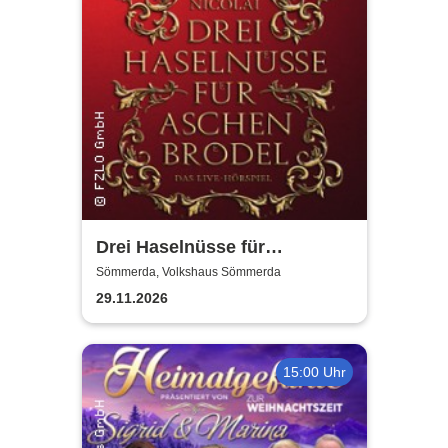
Drei Haselnüsse für
Aschenbrödel - Das Live-
Sömmerda, Volkshaus Sömmerda
Hörspiel mit Thomas Nicolai
29.11.2026
15:00 Uhr