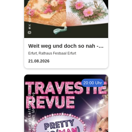
Weit weg und doch so nah -
Sopranistin Yoora Lee-Hoff |
Erfurt, Rathaus Festsaal Erfurt
europ. Klassik und korean.
21.08.2026
Liedgut im Dialog
20:00 Uhr