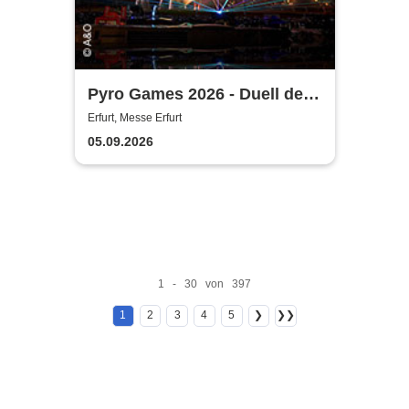
Pyro Games 2026 - Duell der
Feuerwerker
Erfurt, Messe Erfurt
05.09.2026
1 - 30 von 397
1
2
3
4
5
❯
❯❯