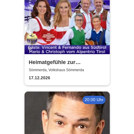
Heimatgefühle zur
Weihnachtszeit 2026 - Das
Sömmerda, Volkshaus Sömmerda
Konzertprogramm mit Herz
17.12.2026
20:00 Uhr