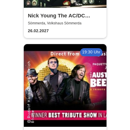
Nick Young The AC/DC
Master-Band
Sömmerda, Volkshaus Sömmerda
26.02.2027
19:30 Uhr