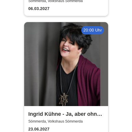
große deutsche Hitparade
Sömmerda, Volkshaus Sömmerda
06.03.2027
20:00 Uhr
Ingrid Kühne - Ja, aber ohne
mich!
Sömmerda, Volkshaus Sömmerda
23.06.2027