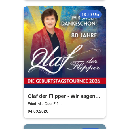
19:30 Uhr
Olaf der Flipper - Wir sagen
Dankeschön! 80 Jahre - Die
Erfurt, Alte Oper Erfurt
Geburtstagstournee 2026
04.09.2026