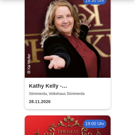
19:30 Uhr
Kathy Kelly -
Weihnachtskonzert
Sömmerda, Volkshaus Sömmerda
28.11.2026
19:00 Uhr