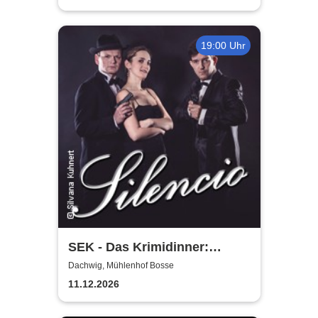
19:00 Uhr
SEK - Das Krimidinner:
Silencio - Morde geschehen
Dachwig, Mühlenhof Bosse
nicht immer leise
11.12.2026