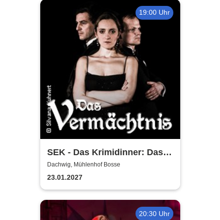
19:00 Uhr
SEK - Das Krimidinner: Das
Vermächtnis
Dachwig, Mühlenhof Bosse
23.01.2027
20:30 Uhr