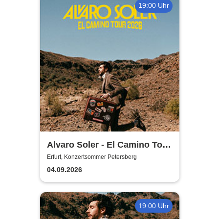
19:00 Uhr
Alvaro Soler - El Camino Tour
2026
Erfurt, Konzertsommer Petersberg
04.09.2026
19:00 Uhr