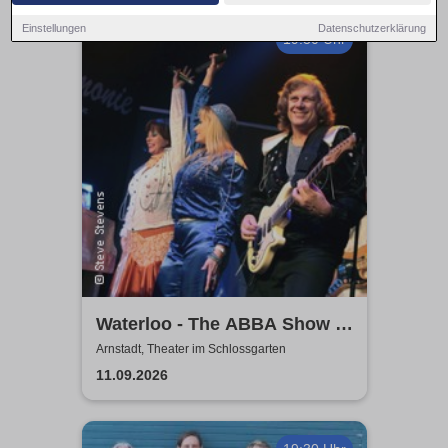
Einstellungen
Datenschutzerklärung
19:30 Uhr
Waterloo - The ABBA Show -
A Tribute to ABBA with 4
Arnstadt, Theater im Schlossgarten
Swedes
11.09.2026