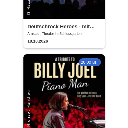
Deutschrock Heroes - mit
Mazze Wiesner
Arnstadt, Theater im Schlossgarten
18.10.2026
20:00 Uhr