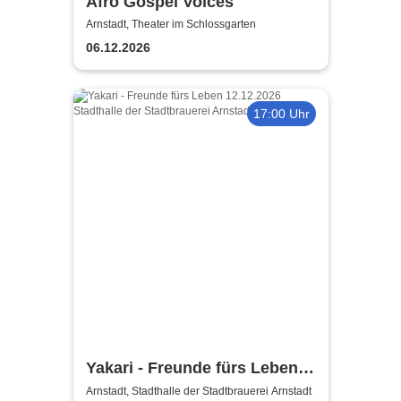
Afro Gospel Voices
Arnstadt, Theater im Schlossgarten
06.12.2026
17:00 Uhr
Yakari - Freunde fürs Leben -
Das Musical für die ganze
Arnstadt, Stadthalle der Stadtbrauerei Arnstadt