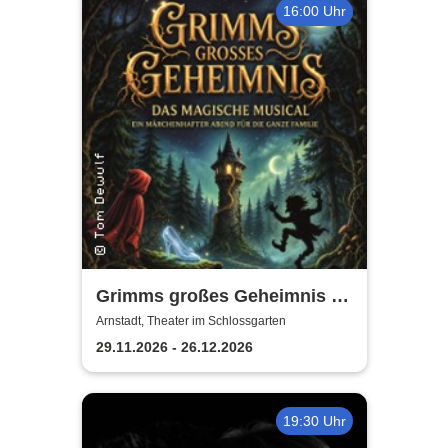
16:00 Uhr
Grimms großes Geheimnis -
Theater Arnstadt
Arnstadt, Theater im Schlossgarten
29.11.2026 - 26.12.2026
19:30 Uhr