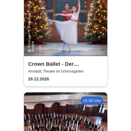
Crown Ballet - Der
Nussknacker
Arnstadt, Theater im Schlossgarten
29.12.2026
15:00 Uhr