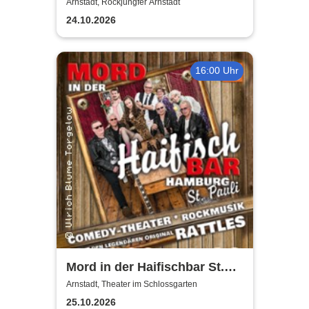
Roses Tribute - Lord Bishop
Arnstadt, Rockjungfer Arnstadt
Rocks, Alpha Stomp, Böse
24.10.2026
Hasis
16:00 Uhr
Mord in der Haifischbar St.
Pauli - Theater IK's & The
Arnstadt, Theater im Schlossgarten
Rattles - Theater & Musik
25.10.2026