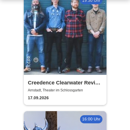
19:30 Uhr
Creedence Clearwater Revival
Revival
Arnstadt, Theater im Schlossgarten
17.09.2026
16:00 Uhr