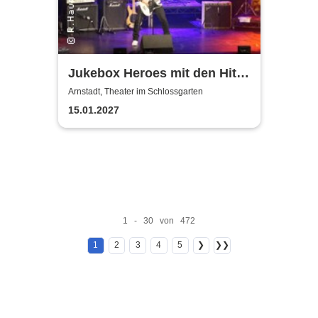
Jukebox Heroes mit den Hits
von Sweet, Slade u.v.a. - 2027
Arnstadt, Theater im Schlossgarten
15.01.2027
1 - 30 von 472
1
2
3
4
5
❯
❯❯