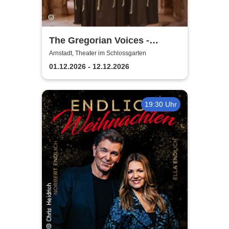
The Gregorian Voices -
Gregorianik zur
Arnstadt, Theater im Schlossgarten
Weihnachtszeit
01.12.2026 - 12.12.2026
19:30 Uhr