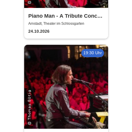
Piano Man - A Tribute Concert
to Billy Joel
Arnstadt, Theater im Schlossgarten
24.10.2026
19:30 Uhr