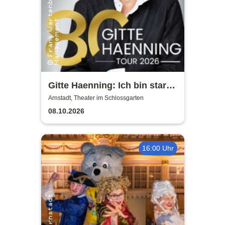
Gitte Haenning: Ich bin stark -
80 Jahre Gitte Haenning
Arnstadt, Theater im Schlossgarten
08.10.2026
16:00 Uhr