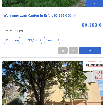
1 / 1
Wohnung zum Kaufen in Erfurt 80.388 € 33 m²
80.388 €
Erfurt, 99089
Wohnung
ca. 33,00 m²
Zimmer 1
★
➦
➜