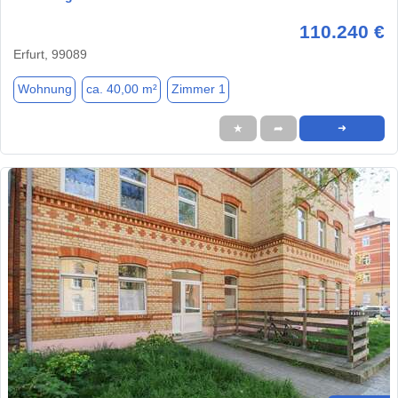
110.240 €
Erfurt, 99089
Wohnung
ca. 40,00 m²
Zimmer 1
★
➦
➜