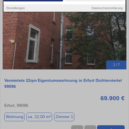
Einstellungen
Datenschutzerklärung
1 / 7
Vermietete 22qm Eigentumswohnung in Erfurt Dichterviertel
99096
69.900 €
Erfurt, 99096
Wohnung
ca. 22,00 m²
Zimmer 1