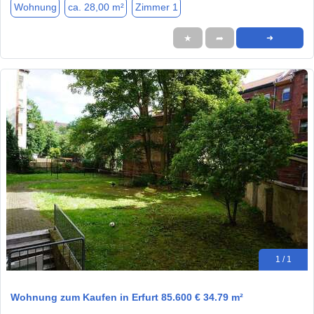
Wohnung
ca. 28,00 m²
Zimmer 1
★
➦
➜
1 / 1
Wohnung zum Kaufen in Erfurt 85.600 € 34.79 m²