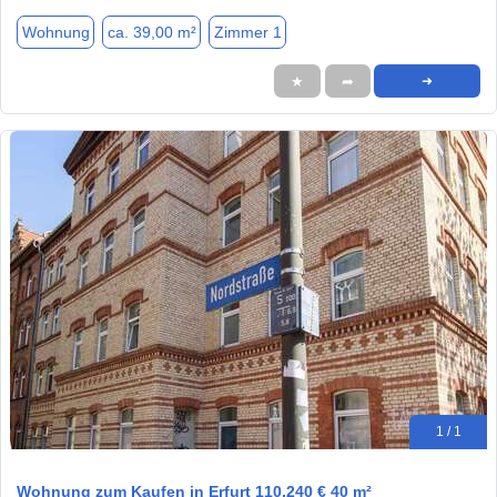
Wohnung
ca. 39,00 m²
Zimmer 1
★
➦
➜
1 / 1
Wohnung zum Kaufen in Erfurt 110.240 € 40 m²