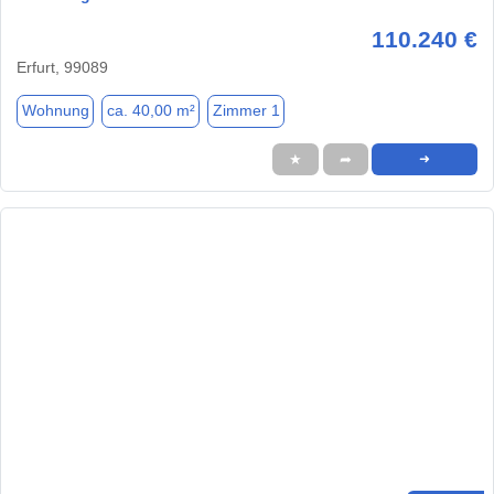
110.240 €
Erfurt, 99089
Wohnung
ca. 40,00 m²
Zimmer 1
★
➦
➜