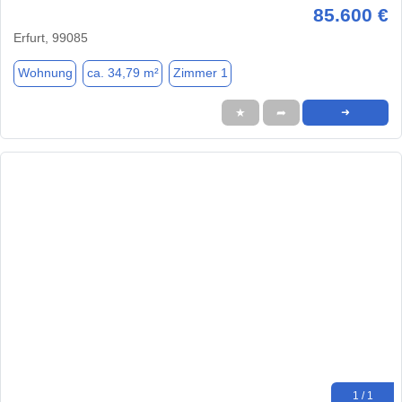
85.600 €
Erfurt, 99085
Wohnung
ca. 34,79 m²
Zimmer 1
★
➦
➜
1 / 1