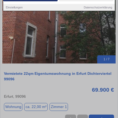
Einstellungen
Datenschutzerklärung
1 / 7
Vermietete 22qm Eigentumswohnung in Erfurt Dichterviertel
99096
69.900 €
Erfurt, 99096
Wohnung
ca. 22,00 m²
Zimmer 1