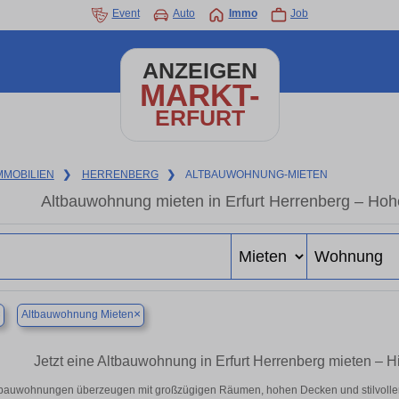
Event
Auto
Immo
Job
ANZEIGEN
MARKT-
ERFURT
MMOBILIEN
❯
HERRENBERG
❯
ALTBAUWOHNUNG-MIETEN
Altbauwohnung mieten in Erfurt Herrenberg – Hoh
×
×
Altbauwohnung Mieten
Jetzt eine Altbauwohnung in Erfurt Herrenberg mieten – H
tbauwohnungen überzeugen mit großzügigen Räumen, hohen Decken und stilvollen De