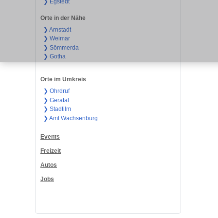
❯ Egstedt
Orte in der Nähe
❯ Arnstadt
❯ Weimar
❯ Sömmerda
❯ Gotha
Orte im Umkreis
❯ Ohrdruf
❯ Geratal
❯ Stadtilm
❯ Amt Wachsenburg
Events
Freizeit
Autos
Jobs