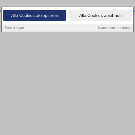
onnten wir derzeit keine passenden Objekte finden. Schauen Sie bald wieder vo
Alle Cookies akzeptieren
Alle Cookies ablehnen
Einstellungen
Datenschutzerklärung