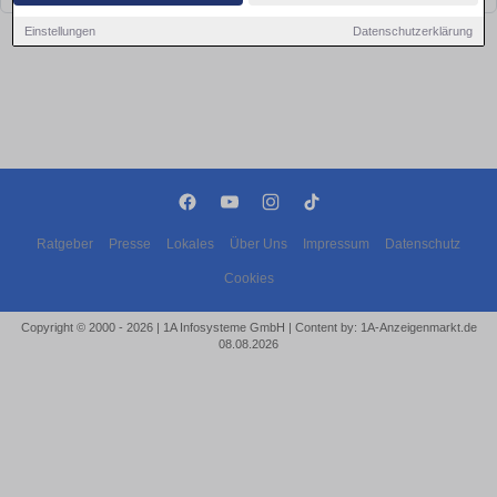
Einstellungen
Datenschutzerklärung
Ratgeber
Presse
Lokales
Über Uns
Impressum
Datenschutz
Cookies
Copyright © 2000 - 2026 | 1A Infosysteme GmbH | Content by: 1A-Anzeigenmarkt.de
08.08.2026