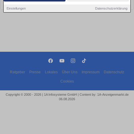
bald wieder vorbei!
Einstellungen
Datenschutzerklärung
Ratgeber
Presse
Lokales
Über Uns
Impressum
Datenschutz
Cookies
Copyright © 2000 - 2026 | 1A Infosysteme GmbH | Content by: 1A-Anzeigenmarkt.de
06.08.2026