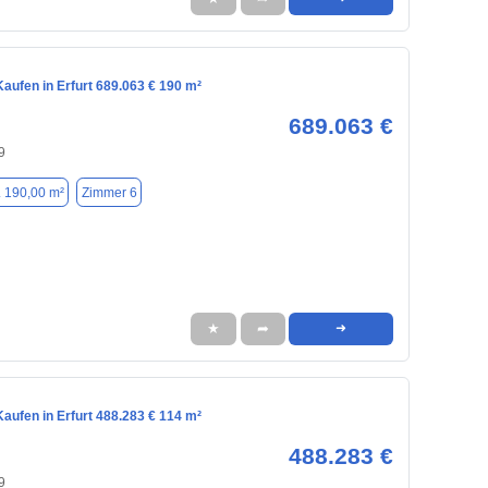
aufen in Erfurt 689.063 € 190 m²
689.063 €
9
. 190,00 m²
Zimmer 6
★
➦
➜
aufen in Erfurt 488.283 € 114 m²
488.283 €
9