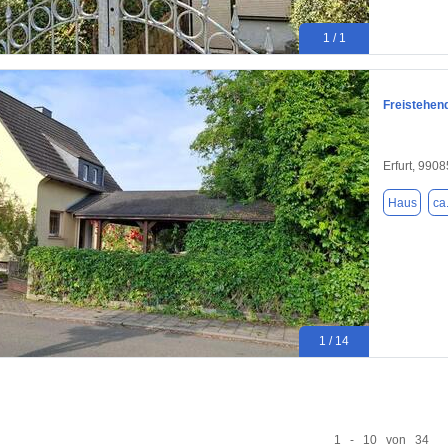
1 / 1
Freistehend
Erfurt, 9908
Haus
ca
1 / 14
1 - 10 von 34