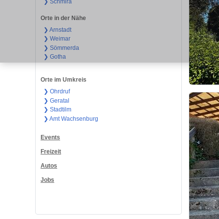
❯ Schmira
Orte in der Nähe
❯ Arnstadt
❯ Weimar
❯ Sömmerda
❯ Gotha
Orte im Umkreis
❯ Ohrdruf
❯ Geratal
❯ Stadtilm
❯ Amt Wachsenburg
Events
Freizeit
Autos
Jobs