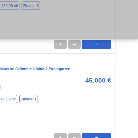
. 130,00 m²
Zimmer 5
★
➦
➜
haus im Grünen mit 800m2 Pachtgarten
45.000 €
4
. 80,00 m²
Zimmer 1
★
➦
➜