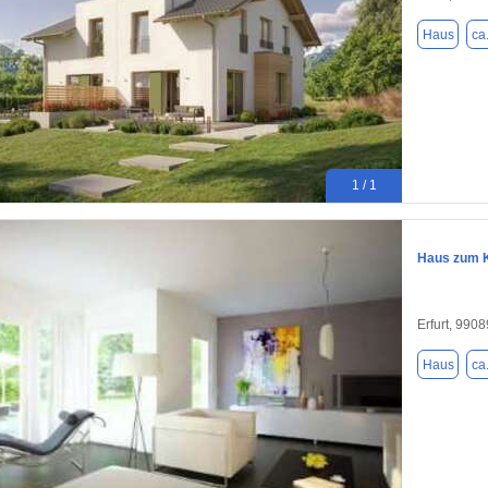
Haus
ca
1 / 1
Haus zum K
Erfurt, 9908
Haus
ca