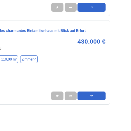
★
➦
➜
es charmantes Einfamilienhaus mit Blick auf Erfurt
430.000 €
5
. 110,00 m²
Zimmer 4
★
➦
➜