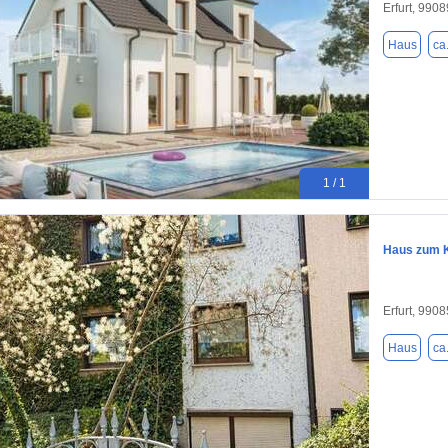
Erfurt, 9908
Haus
ca
1 / 1
Haus zum K
Erfurt, 9908
Haus
ca