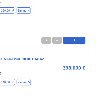
9
. 120,00 m²
Zimmer 4
★
➦
➜
aufen in Erfurt 398.000 € 140 m²
398.000 €
5
. 140,00 m²
Zimmer 5