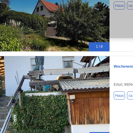
Haus
ca
1 / 8
Wochenend
Erfurt, 9909
Haus
ca