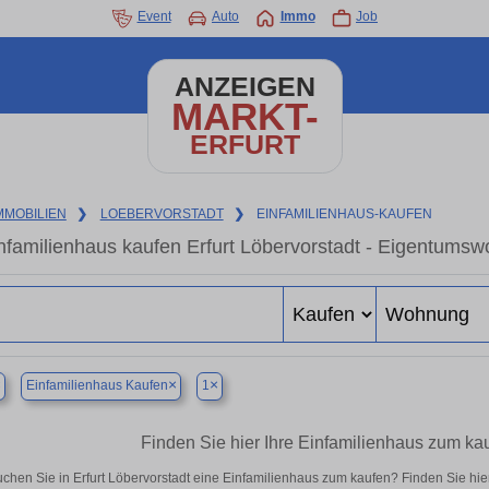
Event
Auto
Immo
Job
ANZEIGEN
MARKT-
ERFURT
MMOBILIEN
❯
LOEBERVORSTADT
❯
EINFAMILIENHAUS-KAUFEN
nfamilienhaus kaufen Erfurt Löbervorstadt - Eigentumsw
×
×
×
Einfamilienhaus Kaufen
1
Finden Sie hier Ihre Einfamilienhaus zum kau
chen Sie in Erfurt Löbervorstadt eine Einfamilienhaus zum kaufen? Finden Sie h