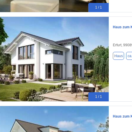
1 / 1
Haus zum K
Erfurt, 9908
Haus
ca
1 / 1
Haus zum K