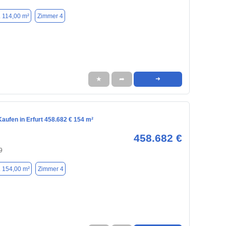
. 114,00 m²
Zimmer 4
★
➦
➜
aufen in Erfurt 458.682 € 154 m²
458.682 €
9
. 154,00 m²
Zimmer 4